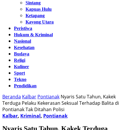
Sintang
Kapuas Hulu
Ketapang
Kayong Utara
Peristiwa
Hukum & Kriminal
Nasional
Kesehatan
Budaya
Religi
Kuliner
Sport
Tekno
Pendidikan
Beranda
Kalbar
Pontianak
Nyaris Satu Tahun, Kakek
Terduga Pelaku Kekerasan Seksual Terhadap Balita di
Pontianak Tak Ditahan Polisi
Kalbar
,
Kriminal
,
Pontianak
Nyaris Satu Tahun, Kakek Terduga