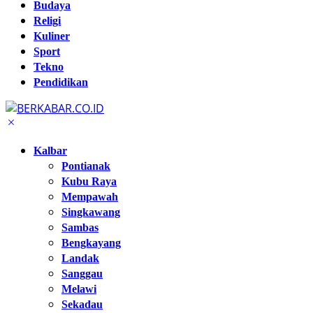
Budaya
Religi
Kuliner
Sport
Tekno
Pendidikan
Kalbar
Pontianak
Kubu Raya
Mempawah
Singkawang
Sambas
Bengkayang
Landak
Sanggau
Melawi
Sekadau