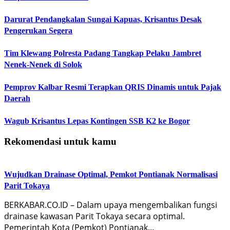
Darurat Pendangkalan Sungai Kapuas, Krisantus Desak
Pengerukan Segera
Tim Klewang Polresta Padang Tangkap Pelaku Jambret
Nenek-Nenek di Solok
Pemprov Kalbar Resmi Terapkan QRIS Dinamis untuk Pajak
Daerah
Wagub Krisantus Lepas Kontingen SSB K2 ke Bogor
Rekomendasi untuk kamu
Wujudkan Drainase Optimal, Pemkot Pontianak Normalisasi
Parit Tokaya
BERKABAR.CO.ID – Dalam upaya mengembalikan fungsi
drainase kawasan Parit Tokaya secara optimal.
Pemerintah Kota (Pemkot) Pontianak…