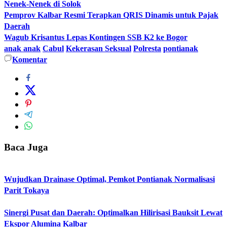
Nenek-Nenek di Solok
Pemprov Kalbar Resmi Terapkan QRIS Dinamis untuk Pajak
Daerah
Wagub Krisantus Lepas Kontingen SSB K2 ke Bogor
anak anak
Cabul
Kekerasan Seksual
Polresta
pontianak
Komentar
Baca Juga
Wujudkan Drainase Optimal, Pemkot Pontianak Normalisasi
Parit Tokaya
Sinergi Pusat dan Daerah: Optimalkan Hilirisasi Bauksit Lewat
Ekspor Alumina Kalbar