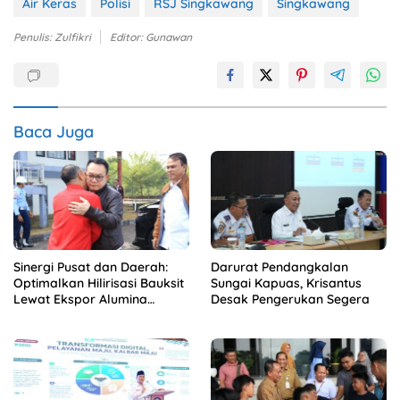
Air Keras
Polisi
RSJ Singkawang
Singkawang
Penulis: Zulfikri
Editor: Gunawan
Baca Juga
Sinergi Pusat dan Daerah:
Darurat Pendangkalan
Optimalkan Hilirisasi Bauksit
Sungai Kapuas, Krisantus
Lewat Ekspor Alumina
Desak Pengerukan Segera
Kalbar