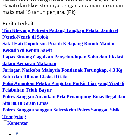
Hayati dan Ekosistemnya dengan ancaman hukuman
maksimal 15 tahun penjara. (Fik)
Berita Terkait
Tim Klewang Polresta Padang Tangkap Pelaku Jambret
Nenek-Nenek di Solok
Sakit Hati Diiputusin, Pria di Ketapang Bunuh Mantan
Kekasih di Kebun Sawit
Lapas Sintang Gagalkan Penyelundupan Sabu dan Ekstasi
dalam Kemasan Makanan
Jaringan Narkoba Malaysia-Pontianak Terungkap, 4,3 Kg
Sabu dan Ribuan Ekstasi Disita
Polisi Amankan Pelaku Pungutan Parkir Liar yang Viral di
Pelabuhan Teluk Bayur
Polres Sanggau Amankan Pria Penampung Emas Ilegal dan
Sita 80,18 Gram Emas
Polres Sanggau
sanggau
Satreskrim Polres Sanggau
Sisik
Trenggiling
Komentar