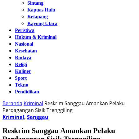
Sintang
Kapuas Hulu
Ketapang
Kayong Utara
Peristiwa
Hukum & Kriminal
Nasional
Kesehatan
Budaya
Religi
Kuliner
Sport
Tekno
Pendidikan
Beranda
Kriminal
Reskrim Sanggau Amankan Pelaku
Perdagangan Sisik Trenggiling
Kriminal
,
Sanggau
Reskrim Sanggau Amankan Pelaku
Perdagangan Sisik Trenggiling