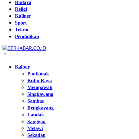
Budaya
Religi
Kuliner
Sport
Tekno
Pendidikan
Kalbar
Pontianak
Kubu Raya
Mempawah
Singkawang
Sambas
Bengkayang
Landak
Sanggau
Melawi
Sekadau