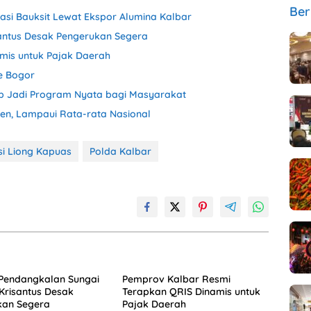
Ber
isasi Bauksit Lewat Ekspor Alumina Kalbar
antus Desak Pengerukan Segera
mis untuk Pajak Daerah
e Bogor
ib Jadi Program Nyata bagi Masyarakat
sen, Lampaui Rata-rata Nasional
i Liong Kapuas
Polda Kalbar
Pendangkalan Sungai
Pemprov Kalbar Resmi
Krisantus Desak
Terapkan QRIS Dinamis untuk
kan Segera
Pajak Daerah