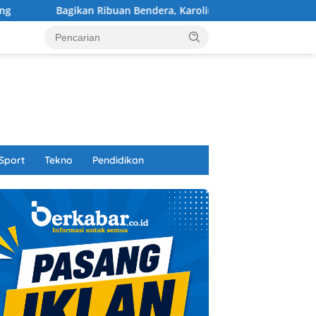
kan Ribuan Bendera, Karolin Tekankan Persatuan di Tengah Efisi
Sport
Tekno
Pendidikan