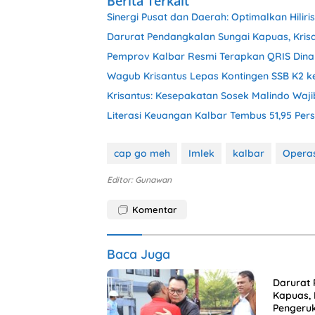
Berita Terkait
Sinergi Pusat dan Daerah: Optimalkan Hilir
Darurat Pendangkalan Sungai Kapuas, Kris
Pemprov Kalbar Resmi Terapkan QRIS Dina
Wagub Krisantus Lepas Kontingen SSB K2 k
Krisantus: Kesepakatan Sosek Malindo Waj
Literasi Keuangan Kalbar Tembus 51,95 Per
cap go meh
Imlek
kalbar
Operas
Editor: Gunawan
Komentar
Baca Juga
Darurat 
Kapuas, 
Pengeru