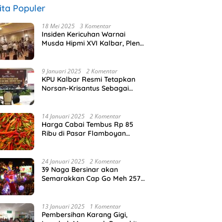
ita Populer
18 Mei 2025
3 Komentar
Insiden Kericuhan Warnai
Musda Hipmi XVI Kalbar, Pleno
Sempat Dihentikan Sementara
9 Januari 2025
2 Komentar
KPU Kalbar Resmi Tetapkan
Norsan-Krisantus Sebagai
Gubernur dan Wakil Gubernur
Terpilih
14 Januari 2025
2 Komentar
Harga Cabai Tembus Rp 85
Ribu di Pasar Flamboyan
Pontianak
24 Januari 2025
2 Komentar
39 Naga Bersinar akan
Semarakkan Cap Go Meh 2576
di Pontianak
13 Januari 2025
1 Komentar
Pembersihan Karang Gigi,