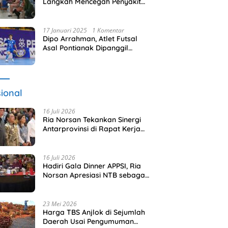
Langkah Mencegah Penyakit
Gusi
17 Januari 2025
1 Komentar
Dipo Arrahman, Atlet Futsal
Asal Pontianak Dipanggil
Timnas Indonesia
ional
16 Juli 2026
Ria Norsan Tekankan Sinergi
Antarprovinsi di Rapat Kerja
APPSI Lombok
16 Juli 2026
Hadiri Gala Dinner APPSI, Ria
Norsan Apresiasi NTB sebagai
Tuan Rumah
23 Mei 2026
Harga TBS Anjlok di Sejumlah
Daerah Usai Pengumuman