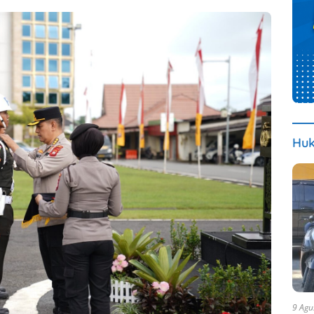
Huk
9 Agu