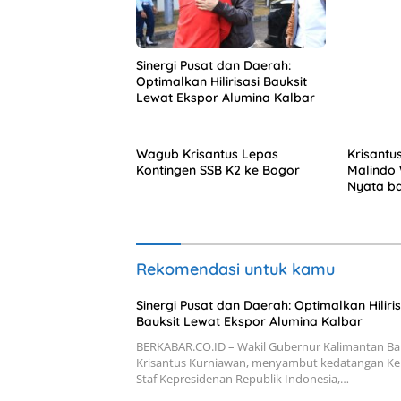
Sinergi Pusat dan Daerah:
Optimalkan Hilirisasi Bauksit
Lewat Ekspor Alumina Kalbar
Wagub Krisantus Lepas
Krisantu
Kontingen SSB K2 ke Bogor
Malindo 
Nyata b
Rekomendasi untuk kamu
Sinergi Pusat dan Daerah: Optimalkan Hiliris
Bauksit Lewat Ekspor Alumina Kalbar
BERKABAR.CO.ID – Wakil Gubernur Kalimantan Bar
Krisantus Kurniawan, menyambut kedatangan Ke
Staf Kepresidenan Republik Indonesia,…