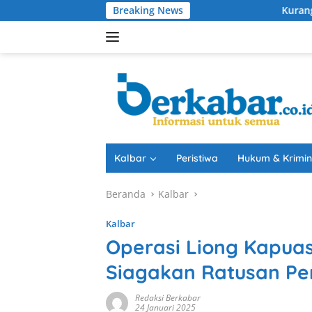
Langsung
Breaking News
Kurang dari 24 Jam, 
ke
konten
Kalbar
Peristiwa
Hukum & Krimin
Beranda
Kalbar
Kalbar
Operasi Liong Kapuas
Siagakan Ratusan Pe
Redaksi Berkabar
24 Januari 2025