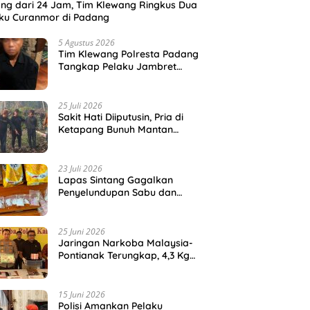
ng dari 24 Jam, Tim Klewang Ringkus Dua
ku Curanmor di Padang
5 Agustus 2026
Tim Klewang Polresta Padang
Tangkap Pelaku Jambret
Nenek-Nenek di Solok
25 Juli 2026
Sakit Hati Diiputusin, Pria di
Ketapang Bunuh Mantan
Kekasih di Kebun Sawit
23 Juli 2026
Lapas Sintang Gagalkan
Penyelundupan Sabu dan
Ekstasi dalam Kemasan
Makanan
25 Juni 2026
Jaringan Narkoba Malaysia-
Pontianak Terungkap, 4,3 Kg
Sabu dan Ribuan Ekstasi Disita
15 Juni 2026
Polisi Amankan Pelaku