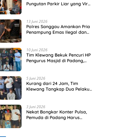
Pungutan Parkir Liar yang Viral
di Pelabuhan Teluk Bayur
13 Juni 2026
Polres Sanggau Amankan Pria
Penampung Emas Ilegal dan
Sita 80,18 Gram Emas
10 Juni 2026
Tim Klewang Bekuk Pencuri HP
Pengurus Masjid di Padang,
Pelaku Terancam 5 Tahun
Penjara
5 Juni 2026
Kurang dari 24 Jam, Tim
Klewang Tangkap Dua Pelaku
Pencurian HP di Padang
3 Juni 2026
Nekat Bongkar Konter Pulsa,
Pemuda di Padang Harus
Berurusan Dengan Polisi