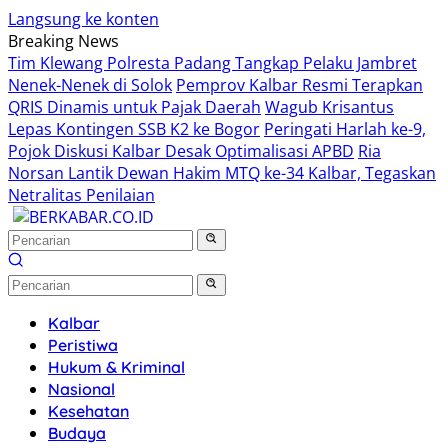
Langsung ke konten
Breaking News
Tim Klewang Polresta Padang Tangkap Pelaku Jambret
Nenek-Nenek di Solok
Pemprov Kalbar Resmi Terapkan
QRIS Dinamis untuk Pajak Daerah
Wagub Krisantus
Lepas Kontingen SSB K2 ke Bogor
Peringati Harlah ke-9,
Pojok Diskusi Kalbar Desak Optimalisasi APBD
Ria
Norsan Lantik Dewan Hakim MTQ ke-34 Kalbar, Tegaskan
Netralitas Penilaian
Kalbar
Peristiwa
Hukum & Kriminal
Nasional
Kesehatan
Budaya