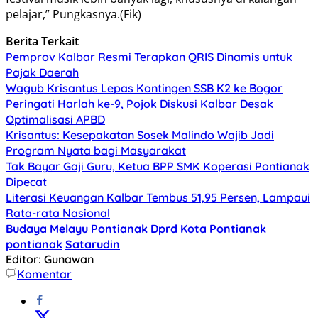
pelajar,” Pungkasnya.(Fik)
Berita Terkait
Pemprov Kalbar Resmi Terapkan QRIS Dinamis untuk
Pajak Daerah
Wagub Krisantus Lepas Kontingen SSB K2 ke Bogor
Peringati Harlah ke-9, Pojok Diskusi Kalbar Desak
Optimalisasi APBD
Krisantus: Kesepakatan Sosek Malindo Wajib Jadi
Program Nyata bagi Masyarakat
Tak Bayar Gaji Guru, Ketua BPP SMK Koperasi Pontianak
Dipecat
Literasi Keuangan Kalbar Tembus 51,95 Persen, Lampaui
Rata-rata Nasional
Budaya Melayu Pontianak
Dprd Kota Pontianak
pontianak
Satarudin
Editor: Gunawan
Komentar