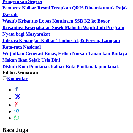
Pengerukan Segera
Pemprov Kalbar Resmi Terapkan QRIS Dinamis untuk Pajak
Daerah
Wagub Krisantus Lepas Kontingen SSB K2 ke Bogor
Krisantus: Kesepakatan Sosek Malindo Wajib Jadi Program
Nyata bagi Masyarakat
Literasi Keuangan Kalbar Tembus 51,95 Persen, Lampaui
Rata-rata Nasional
Wujudkan Generasi Emas, Erlina Norsan Tanamkan Budaya
Makan Ikan Sejak Usia Dini
Dishub Kota Pontianak
kalbar
Kota Pontianak
pontianak
Editor: Gunawan
Komentar
Baca Juga