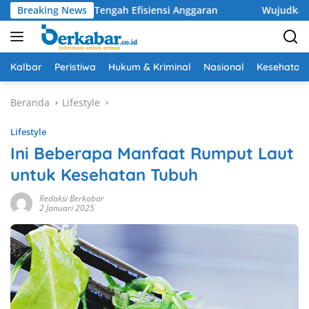
Langsung
atuan di Tengah Efisiensi Anggaran
Breaking News
Wujudkan Drainase O
ke
konten
Kalbar
Peristiwa
Hukum & Kriminal
Nasional
Kesehatan
Beranda
Lifestyle
Lifestyle
Ini Beberapa Manfaat Rumput Laut
untuk Kesehatan Tubuh
Redaksi Berkabar
2 Januari 2025