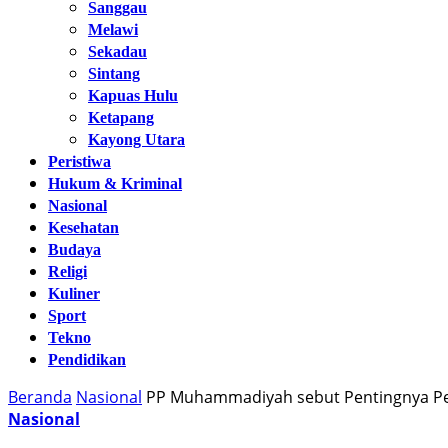
Sanggau
Melawi
Sekadau
Sintang
Kapuas Hulu
Ketapang
Kayong Utara
Peristiwa
Hukum & Kriminal
Nasional
Kesehatan
Budaya
Religi
Kuliner
Sport
Tekno
Pendidikan
Beranda
Nasional
PP Muhammadiyah sebut Pentingnya P
Nasional