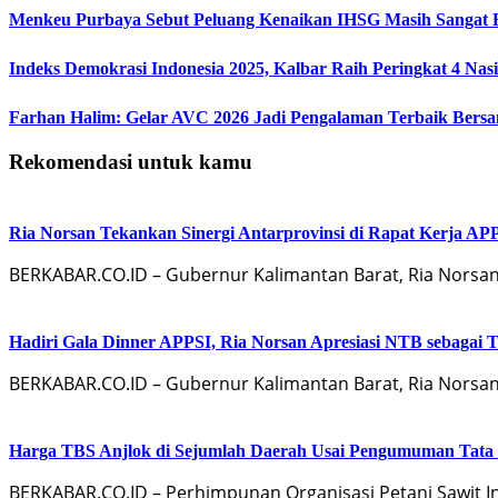
Menkeu Purbaya Sebut Peluang Kenaikan IHSG Masih Sangat 
Indeks Demokrasi Indonesia 2025, Kalbar Raih Peringkat 4 Nas
Farhan Halim: Gelar AVC 2026 Jadi Pengalaman Terbaik Bersa
Rekomendasi untuk kamu
Ria Norsan Tekankan Sinergi Antarprovinsi di Rapat Kerja A
BERKABAR.CO.ID – Gubernur Kalimantan Barat, Ria Norsa
Hadiri Gala Dinner APPSI, Ria Norsan Apresiasi NTB sebagai
BERKABAR.CO.ID – Gubernur Kalimantan Barat, Ria Norsan
Harga TBS Anjlok di Sejumlah Daerah Usai Pengumuman Tata 
BERKABAR.CO.ID – Perhimpunan Organisasi Petani Sawit I