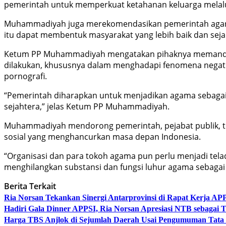
pemerintah untuk memperkuat ketahanan keluarga melalu
Muhammadiyah juga merekomendasikan pemerintah agar m
itu dapat membentuk masyarakat yang lebih baik dan seja
Ketum PP Muhammadiyah mengatakan pihaknya memandang p
dilakukan, khususnya dalam menghadapi fenomena negatif y
pornografi.
“Pemerintah diharapkan untuk menjadikan agama sebagai 
sejahtera,” jelas Ketum PP Muhammadiyah.
Muhammadiyah mendorong pemerintah, pejabat publik, to
sosial yang menghancurkan masa depan Indonesia.
“Organisasi dan para tokoh agama pun perlu menjadi tela
menghilangkan substansi dan fungsi luhur agama sebagai 
Berita Terkait
Ria Norsan Tekankan Sinergi Antarprovinsi di Rapat Kerja A
Hadiri Gala Dinner APPSI, Ria Norsan Apresiasi NTB sebagai
Harga TBS Anjlok di Sejumlah Daerah Usai Pengumuman Tata 