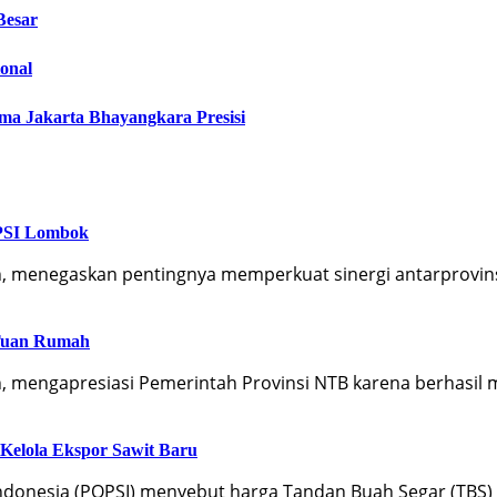
Besar
ional
ma Jakarta Bhayangkara Presisi
PPSI Lombok
n, menegaskan pentingnya memperkuat sinergi antarprovi
 Tuan Rumah
, mengapresiasi Pemerintah Provinsi NTB karena berhasil
Kelola Ekspor Sawit Baru
ndonesia (POPSI) menyebut harga Tandan Buah Segar (TBS)