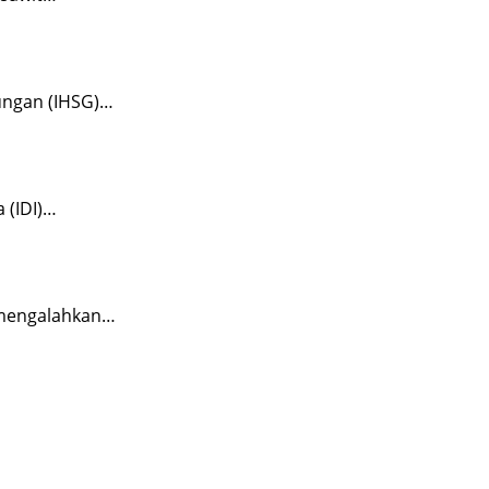
ungan (IHSG)…
 (IDI)…
l mengalahkan…