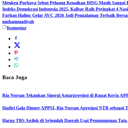
Menkeu Purbaya Sebut Peluang Kenaikan IHSG Masih Sangat 
Indeks Demokrasi Indonesia 2025, Kalbar Raih Peringkat 4 Nas
Farhan Halim: Gelar AVC 2026 Jadi Pengalaman Terbaik Bersa
muhammadiyah
Komentar
Baca Juga
Ria Norsan Tekankan Sinergi Antarprovinsi di Rapat Kerja A
Hadiri Gala Dinner APPSI, Ria Norsan Apresiasi NTB sebagai
Harga TBS Anjlok di Sejumlah Daerah Usai Pengumuman Tata 