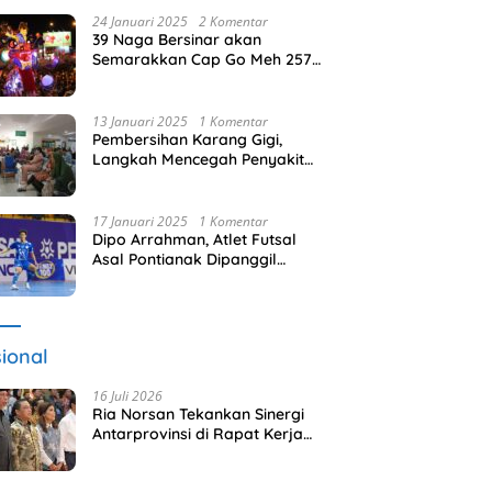
24 Januari 2025
2 Komentar
39 Naga Bersinar akan
Semarakkan Cap Go Meh 2576
di Pontianak
13 Januari 2025
1 Komentar
Pembersihan Karang Gigi,
Langkah Mencegah Penyakit
Gusi
17 Januari 2025
1 Komentar
Dipo Arrahman, Atlet Futsal
Asal Pontianak Dipanggil
Timnas Indonesia
ional
16 Juli 2026
Ria Norsan Tekankan Sinergi
Antarprovinsi di Rapat Kerja
APPSI Lombok