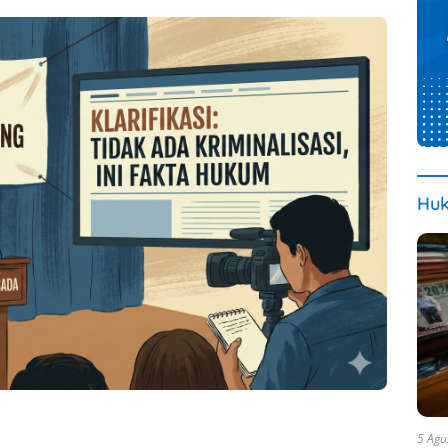
Huk
5 Agu