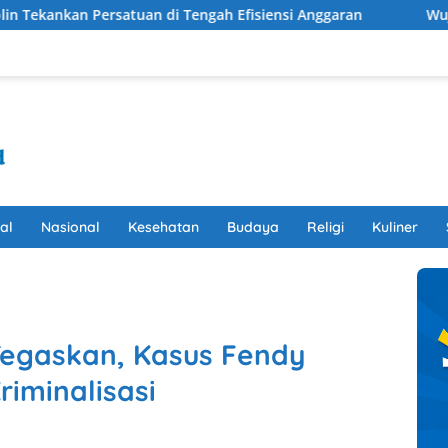
n di Tengah Efisiensi Anggaran
Wujudkan Drainase Optim
al
Nasional
Kesehatan
Budaya
Religi
Kuliner
egaskan, Kasus Fendy
riminalisasi