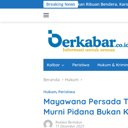
Langsung
Bagikan Ribuan Bendera, Karolin Tekankan Persatua
Breaking News
ke
konten
Kalbar
Peristiwa
Hukum & Krimin
Beranda
Hukum
Hukum
,
Peristiwa
Mayawana Persada T
Murni Pidana Bukan K
Redaksi Berkabar
11 Desember 2025