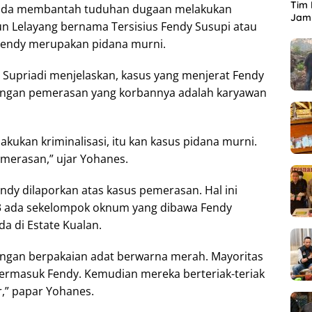
Tim 
ada membantah tuduhan dugaan melakukan
Jamb
un Lelayang bernama Tersisius Fendy Susupi atau
 Fendy merupakan pidana murni.
upriadi menjelaskan, kasus yang menjerat Fendy
dengan pemerasan yang korbannya adalah karyawan
akukan kriminalisasi, itu kan kasus pidana murni.
merasan,” ujar Yohanes.
dy dilaporkan atas kasus pemerasan. Hal ini
3 ada sekelompok oknum yang dibawa Fendy
 di Estate Kualan.
dengan berpakaian adat berwarna merah. Mayoritas
ermasuk Fendy. Kemudian mereka berteriak-teriak
,” papar Yohanes.