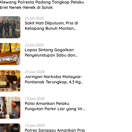
Klewang Polresta Padang Tangkap Pelaku
ret Nenek-Nenek di Solok
25 Juli 2026
Sakit Hati Diiputusin, Pria di
Ketapang Bunuh Mantan
Kekasih di Kebun Sawit
23 Juli 2026
Lapas Sintang Gagalkan
Penyelundupan Sabu dan
Ekstasi dalam Kemasan
Makanan
25 Juni 2026
Jaringan Narkoba Malaysia-
Pontianak Terungkap, 4,3 Kg
Sabu dan Ribuan Ekstasi Disita
15 Juni 2026
Polisi Amankan Pelaku
Pungutan Parkir Liar yang Viral
di Pelabuhan Teluk Bayur
13 Juni 2026
Polres Sanggau Amankan Pria