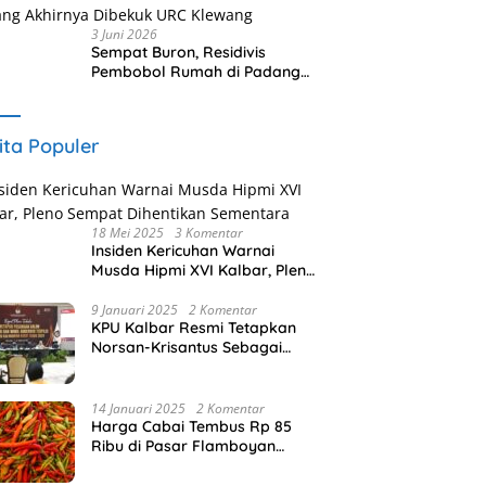
3 Juni 2026
Sempat Buron, Residivis
Pembobol Rumah di Padang
Akhirnya Dibekuk URC
Klewang
ita Populer
18 Mei 2025
3 Komentar
Insiden Kericuhan Warnai
Musda Hipmi XVI Kalbar, Pleno
Sempat Dihentikan Sementara
9 Januari 2025
2 Komentar
KPU Kalbar Resmi Tetapkan
Norsan-Krisantus Sebagai
Gubernur dan Wakil Gubernur
Terpilih
14 Januari 2025
2 Komentar
Harga Cabai Tembus Rp 85
Ribu di Pasar Flamboyan
Pontianak