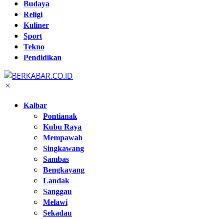
Budaya
Religi
Kuliner
Sport
Tekno
Pendidikan
Kalbar
Pontianak
Kubu Raya
Mempawah
Singkawang
Sambas
Bengkayang
Landak
Sanggau
Melawi
Sekadau