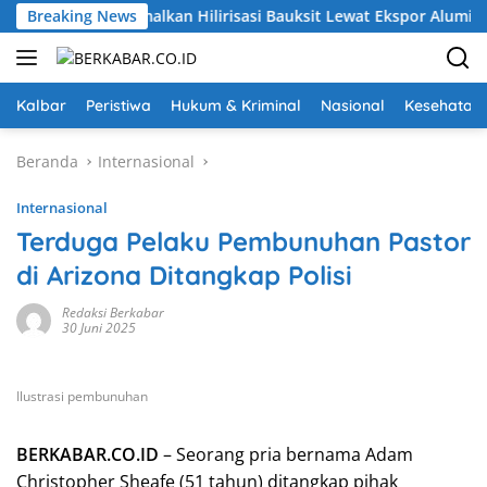
Langsung
 Daerah: Optimalkan Hilirisasi Bauksit Lewat Ekspor Alumina Kal
Breaking News
ke
konten
Kalbar
Peristiwa
Hukum & Kriminal
Nasional
Kesehatan
Beranda
Internasional
Internasional
Terduga Pelaku Pembunuhan Pastor
di Arizona Ditangkap Polisi
Redaksi Berkabar
30 Juni 2025
Ilustrasi pembunuhan
BERKABAR.CO.ID
– Seorang pria bernama Adam
Christopher Sheafe (51 tahun) ditangkap pihak