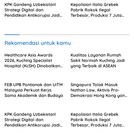
KPK Gandeng Uzbekistan!
Kepolisian Italia Grebek
Strategi Digital dan
Pabrik Rokok Ilegal
Pendidikan Antikorupsi Jadi
Terbesar, Produksi 7 Juta
Senjata Lawan Suap
Batang per Hari di Bunker
Internasional
Rahasia
Rekomendasi untuk kamu
Healthcare Asia Awards
Kualitas Layanan Rumah
2026, Kuching Specialist
Sakit Normah Kuching Jadi
Hospital (KcSH) Dinobatkan
yang Terbaik di ASEAN
sebagai Pelayanan Ortopedi
Terbaik
FEB UPB Pontianak dan UiTM
Singapura Tolak Masuk
Malaysia Perkuat Kerja
Nathan Law, Aktivis Pro-
Sama Akademik dan Budaya
Demokrasi Hong Kong yang
Diburu Beijing
KPK Gandeng Uzbekistan!
Kepolisian Italia Grebek
Strategi Digital dan
Pabrik Rokok Ilegal
Pendidikan Antikorupsi Jadi
Terbesar, Produksi 7 Juta
Senjata Lawan Suap
Batang per Hari di Bunker