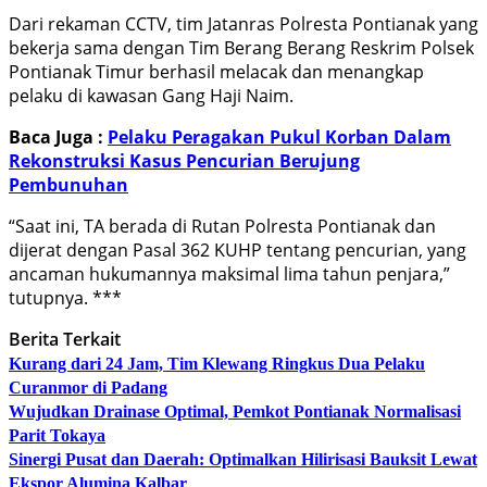
Dari rekaman CCTV, tim Jatanras Polresta Pontianak yang
bekerja sama dengan Tim Berang Berang Reskrim Polsek
Pontianak Timur berhasil melacak dan menangkap
pelaku di kawasan Gang Haji Naim.
Baca Juga :
Pelaku Peragakan Pukul Korban Dalam
Rekonstruksi Kasus Pencurian Berujung
Pembunuhan
“Saat ini, TA berada di Rutan Polresta Pontianak dan
dijerat dengan Pasal 362 KUHP tentang pencurian, yang
ancaman hukumannya maksimal lima tahun penjara,”
tutupnya. ***
Berita Terkait
Kurang dari 24 Jam, Tim Klewang Ringkus Dua Pelaku
Curanmor di Padang
Wujudkan Drainase Optimal, Pemkot Pontianak Normalisasi
Parit Tokaya
Sinergi Pusat dan Daerah: Optimalkan Hilirisasi Bauksit Lewat
Ekspor Alumina Kalbar