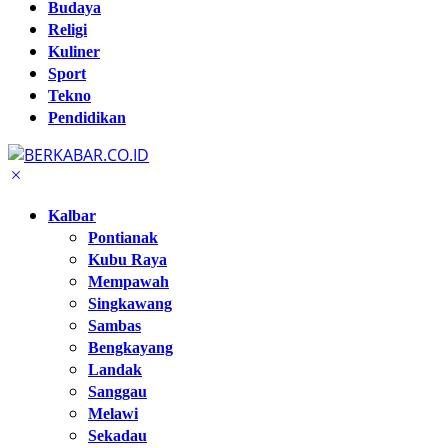
Budaya
Religi
Kuliner
Sport
Tekno
Pendidikan
Kalbar
Pontianak
Kubu Raya
Mempawah
Singkawang
Sambas
Bengkayang
Landak
Sanggau
Melawi
Sekadau