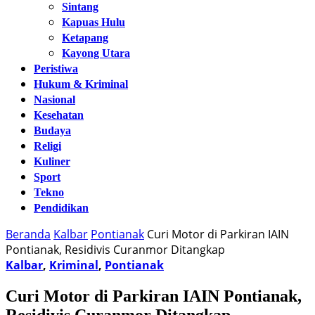
Sintang
Kapuas Hulu
Ketapang
Kayong Utara
Peristiwa
Hukum & Kriminal
Nasional
Kesehatan
Budaya
Religi
Kuliner
Sport
Tekno
Pendidikan
Beranda
Kalbar
Pontianak
Curi Motor di Parkiran IAIN
Pontianak, Residivis Curanmor Ditangkap
Kalbar
,
Kriminal
,
Pontianak
Curi Motor di Parkiran IAIN Pontianak,
Residivis Curanmor Ditangkap