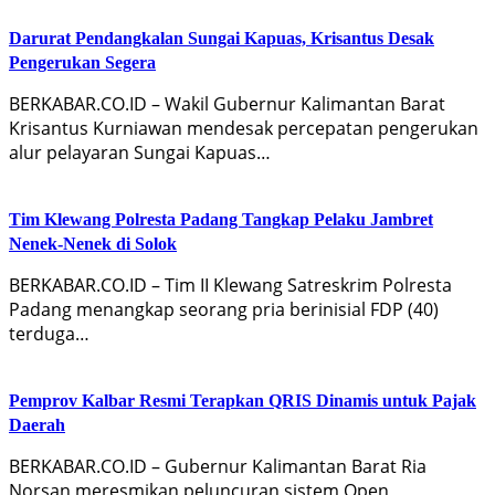
Darurat Pendangkalan Sungai Kapuas, Krisantus Desak
Pengerukan Segera
BERKABAR.CO.ID – Wakil Gubernur Kalimantan Barat
Krisantus Kurniawan mendesak percepatan pengerukan
alur pelayaran Sungai Kapuas…
Tim Klewang Polresta Padang Tangkap Pelaku Jambret
Nenek-Nenek di Solok
BERKABAR.CO.ID – Tim II Klewang Satreskrim Polresta
Padang menangkap seorang pria berinisial FDP (40)
terduga…
Pemprov Kalbar Resmi Terapkan QRIS Dinamis untuk Pajak
Daerah
BERKABAR.CO.ID – Gubernur Kalimantan Barat Ria
Norsan meresmikan peluncuran sistem Open