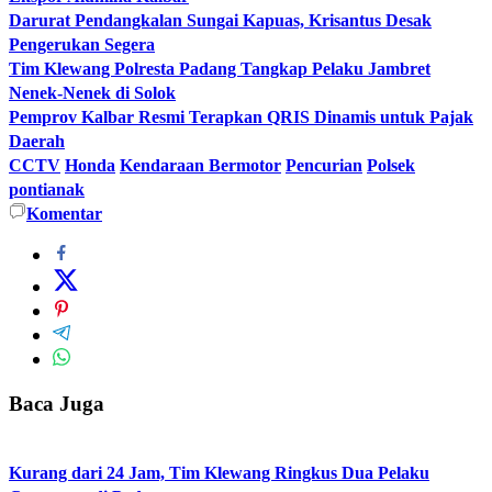
Darurat Pendangkalan Sungai Kapuas, Krisantus Desak
Pengerukan Segera
Tim Klewang Polresta Padang Tangkap Pelaku Jambret
Nenek-Nenek di Solok
Pemprov Kalbar Resmi Terapkan QRIS Dinamis untuk Pajak
Daerah
CCTV
Honda
Kendaraan Bermotor
Pencurian
Polsek
pontianak
Komentar
Baca Juga
Kurang dari 24 Jam, Tim Klewang Ringkus Dua Pelaku