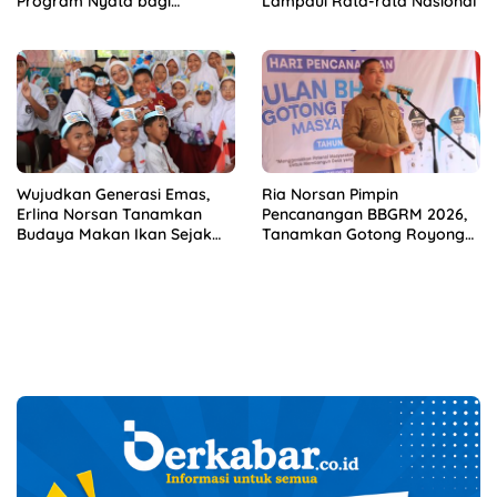
Program Nyata bagi
Lampaui Rata-rata Nasional
Masyarakat
Wujudkan Generasi Emas,
Ria Norsan Pimpin
Erlina Norsan Tanamkan
Pencanangan BBGRM 2026,
Budaya Makan Ikan Sejak
Tanamkan Gotong Royong
Usia Dini
hingga Akar Rumput