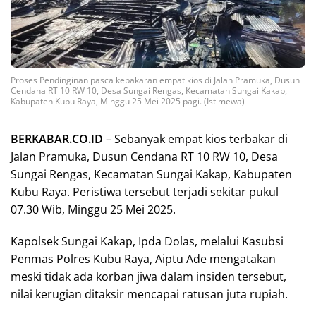
Proses Pendinginan pasca kebakaran empat kios di Jalan Pramuka, Dusun
Cendana RT 10 RW 10, Desa Sungai Rengas, Kecamatan Sungai Kakap,
Kabupaten Kubu Raya, Minggu 25 Mei 2025 pagi. (Istimewa)
BERKABAR.CO.ID
– Sebanyak empat kios terbakar di
Jalan Pramuka, Dusun Cendana RT 10 RW 10, Desa
Sungai Rengas, Kecamatan Sungai Kakap, Kabupaten
Kubu Raya. Peristiwa tersebut terjadi sekitar pukul
07.30 Wib, Minggu 25 Mei 2025.
Kapolsek Sungai Kakap, Ipda Dolas, melalui Kasubsi
Penmas Polres Kubu Raya, Aiptu Ade mengatakan
meski tidak ada korban jiwa dalam insiden tersebut,
nilai kerugian ditaksir mencapai ratusan juta rupiah.