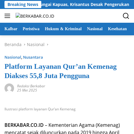
Langsung
 Pendangkalan Sungai Kapuas, Krisantus Desak Pengerukan Sege
Breaking News
ke
konten
Kalbar
Peristiwa
Hukum & Kriminal
Nasional
Kesehatan
Beranda
Nasional
Nasional
,
Nusantara
Platform Layanan Qur’an Kemenag
Diakses 55,8 Juta Pengguna
Redaksi Berkabar
25 Mei 2025
Ilustrasi platform layanan Qur’an Kemenag
BERKABAR.CO.ID
– Kementerian Agama (Kemenag)
mencatat sejak diluncurkan pada 2019 hingga April