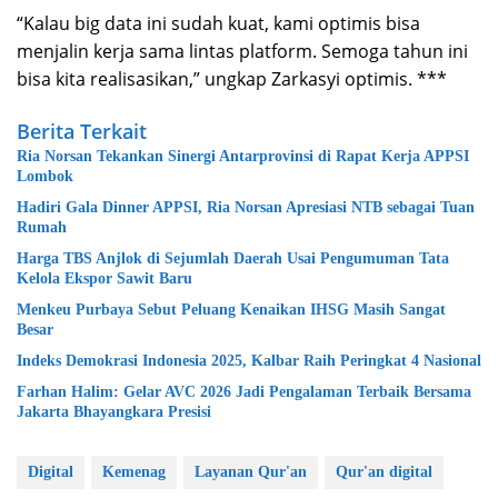
“Kalau big data ini sudah kuat, kami optimis bisa
menjalin kerja sama lintas platform. Semoga tahun ini
bisa kita realisasikan,” ungkap Zarkasyi optimis. ***
Berita Terkait
Ria Norsan Tekankan Sinergi Antarprovinsi di Rapat Kerja APPSI
Lombok
Hadiri Gala Dinner APPSI, Ria Norsan Apresiasi NTB sebagai Tuan
Rumah
Harga TBS Anjlok di Sejumlah Daerah Usai Pengumuman Tata
Kelola Ekspor Sawit Baru
Menkeu Purbaya Sebut Peluang Kenaikan IHSG Masih Sangat
Besar
Indeks Demokrasi Indonesia 2025, Kalbar Raih Peringkat 4 Nasional
Farhan Halim: Gelar AVC 2026 Jadi Pengalaman Terbaik Bersama
Jakarta Bhayangkara Presisi
Digital
Kemenag
Layanan Qur'an
Qur'an digital