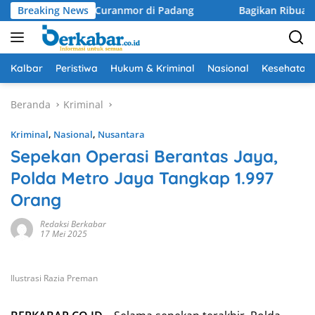
Langsung
Dua Pelaku Curanmor di Padang
Breaking News
Bagikan Ribuan Bendera,
ke
konten
Kalbar
Peristiwa
Hukum & Kriminal
Nasional
Kesehatan
Beranda
Kriminal
Kriminal
,
Nasional
,
Nusantara
Sepekan Operasi Berantas Jaya,
Polda Metro Jaya Tangkap 1.997
Orang
Redaksi Berkabar
17 Mei 2025
Ilustrasi Razia Preman