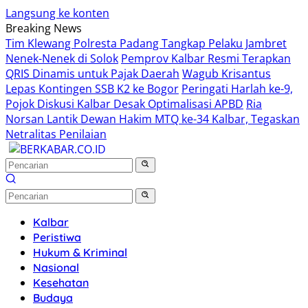
Langsung ke konten
Breaking News
Tim Klewang Polresta Padang Tangkap Pelaku Jambret
Nenek-Nenek di Solok
Pemprov Kalbar Resmi Terapkan
QRIS Dinamis untuk Pajak Daerah
Wagub Krisantus
Lepas Kontingen SSB K2 ke Bogor
Peringati Harlah ke-9,
Pojok Diskusi Kalbar Desak Optimalisasi APBD
Ria
Norsan Lantik Dewan Hakim MTQ ke-34 Kalbar, Tegaskan
Netralitas Penilaian
Kalbar
Peristiwa
Hukum & Kriminal
Nasional
Kesehatan
Budaya