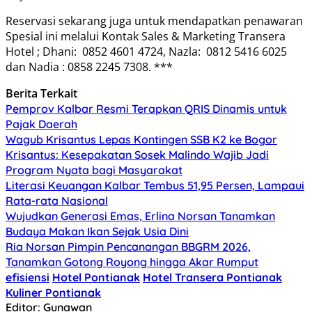
Reservasi sekarang juga untuk mendapatkan penawaran
Spesial ini melalui Kontak Sales & Marketing Transera
Hotel ; Dhani: 0852 4601 4724, Nazla: 0812 5416 6025
dan Nadia : 0858 2245 7308. ***
Berita Terkait
Pemprov Kalbar Resmi Terapkan QRIS Dinamis untuk
Pajak Daerah
Wagub Krisantus Lepas Kontingen SSB K2 ke Bogor
Krisantus: Kesepakatan Sosek Malindo Wajib Jadi
Program Nyata bagi Masyarakat
Literasi Keuangan Kalbar Tembus 51,95 Persen, Lampaui
Rata-rata Nasional
Wujudkan Generasi Emas, Erlina Norsan Tanamkan
Budaya Makan Ikan Sejak Usia Dini
Ria Norsan Pimpin Pencanangan BBGRM 2026,
Tanamkan Gotong Royong hingga Akar Rumput
efisiensi
Hotel Pontianak
Hotel Transera Pontianak
Kuliner Pontianak
Editor: Gunawan