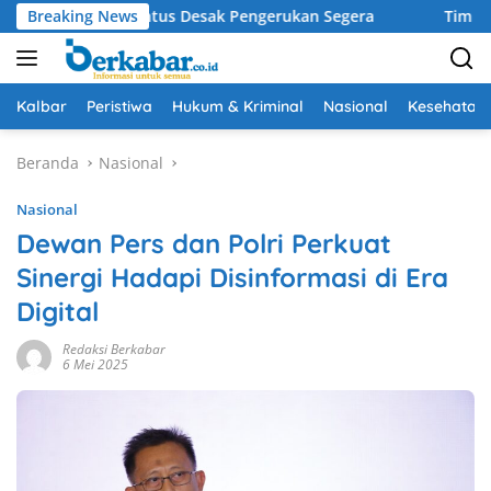
Langsung
s, Krisantus Desak Pengerukan Segera
Breaking News
Tim Klewang Pol
ke
konten
Kalbar
Peristiwa
Hukum & Kriminal
Nasional
Kesehatan
Beranda
Nasional
Nasional
Dewan Pers dan Polri Perkuat
Sinergi Hadapi Disinformasi di Era
Digital
Redaksi Berkabar
6 Mei 2025