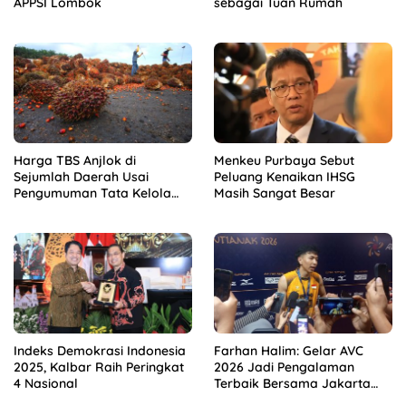
APPSI Lombok
sebagai Tuan Rumah
Harga TBS Anjlok di
Menkeu Purbaya Sebut
Sejumlah Daerah Usai
Peluang Kenaikan IHSG
Pengumuman Tata Kelola
Masih Sangat Besar
Ekspor Sawit Baru
Indeks Demokrasi Indonesia
Farhan Halim: Gelar AVC
2025, Kalbar Raih Peringkat
2026 Jadi Pengalaman
4 Nasional
Terbaik Bersama Jakarta
Bhayangkara Presisi