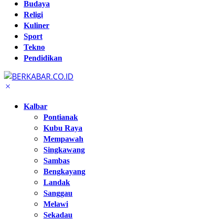
Budaya
Religi
Kuliner
Sport
Tekno
Pendidikan
Kalbar
Pontianak
Kubu Raya
Mempawah
Singkawang
Sambas
Bengkayang
Landak
Sanggau
Melawi
Sekadau