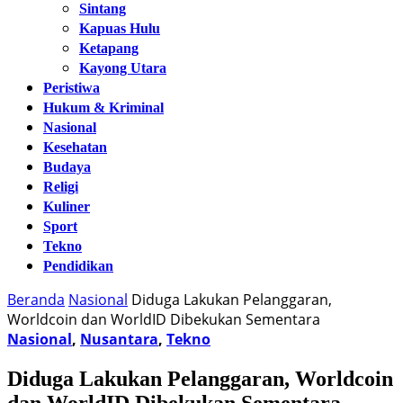
Sintang
Kapuas Hulu
Ketapang
Kayong Utara
Peristiwa
Hukum & Kriminal
Nasional
Kesehatan
Budaya
Religi
Kuliner
Sport
Tekno
Pendidikan
Beranda
Nasional
Diduga Lakukan Pelanggaran,
Worldcoin dan WorldID Dibekukan Sementara
Nasional
,
Nusantara
,
Tekno
Diduga Lakukan Pelanggaran, Worldcoin
dan WorldID Dibekukan Sementara