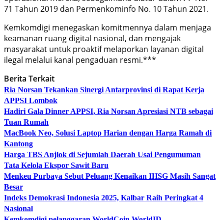
71 Tahun 2019 dan Permenkominfo No. 10 Tahun 2021.
Kemkomdigi menegaskan komitmennya dalam menjaga
keamanan ruang digital nasional, dan mengajak
masyarakat untuk proaktif melaporkan layanan digital
ilegal melalui kanal pengaduan resmi.***
Berita Terkait
Ria Norsan Tekankan Sinergi Antarprovinsi di Rapat Kerja
APPSI Lombok
Hadiri Gala Dinner APPSI, Ria Norsan Apresiasi NTB sebagai
Tuan Rumah
MacBook Neo, Solusi Laptop Harian dengan Harga Ramah di
Kantong
Harga TBS Anjlok di Sejumlah Daerah Usai Pengumuman
Tata Kelola Ekspor Sawit Baru
Menkeu Purbaya Sebut Peluang Kenaikan IHSG Masih Sangat
Besar
Indeks Demokrasi Indonesia 2025, Kalbar Raih Peringkat 4
Nasional
Kemkomdigi
pelanggaran
WorldCoin
WorldID