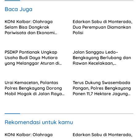
Baca Juga
KONI Kalbar: Olahraga
Edarkan Sabu di Monterado,
Selam Bisa Dongkrak
Dua Perempuan Diamankan
Pariwisata dan Ekonomi
Polisi
Daerah
PSDKP Pontianak Ungkap
Jalan Sanggau Ledo–
Usaha Budi Daya Mutiara
Bengkayang Berlubang dan
yang Melanggar Aturan di
Rawan Kecelakaan,
Kalbar
Pengendara Diimbau
Waspada
Urai Kemacetan, Polantas
Terus Dukung Swasembada
Polres Bengkayang Dorong
Pangan, Polres Bengkayang
Mobil Mogok di Jalan Raya
Panen 11,7 Hektare Jagung
Sanggau Ledo
Kuartal III Tahun 2025
Rekomendasi untuk kamu
KONI Kalbar: Olahraga
Edarkan Sabu di Monterado,