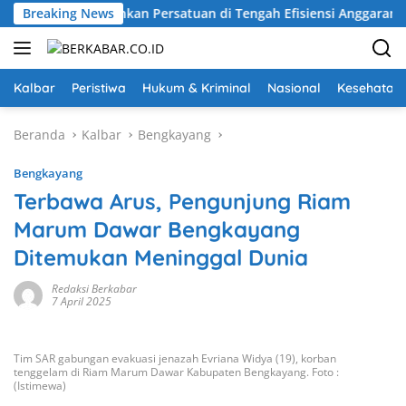
Langsung
 Karolin Tekankan Persatuan di Tengah Efisiensi Anggaran
Breaking News
ke
konten
Kalbar
Peristiwa
Hukum & Kriminal
Nasional
Kesehatan
Beranda
Kalbar
Bengkayang
Bengkayang
Terbawa Arus, Pengunjung Riam
Marum Dawar Bengkayang
Ditemukan Meninggal Dunia
Redaksi Berkabar
7 April 2025
Tim SAR gabungan evakuasi jenazah Evriana Widya (19), korban
tenggelam di Riam Marum Dawar Kabupaten Bengkayang. Foto :
(Istimewa)