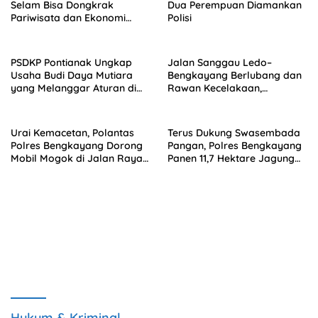
Selam Bisa Dongkrak
Dua Perempuan Diamankan
Pariwisata dan Ekonomi
Polisi
Daerah
PSDKP Pontianak Ungkap
Jalan Sanggau Ledo–
Usaha Budi Daya Mutiara
Bengkayang Berlubang dan
yang Melanggar Aturan di
Rawan Kecelakaan,
Kalbar
Pengendara Diimbau
Waspada
Urai Kemacetan, Polantas
Terus Dukung Swasembada
Polres Bengkayang Dorong
Pangan, Polres Bengkayang
Mobil Mogok di Jalan Raya
Panen 11,7 Hektare Jagung
Sanggau Ledo
Kuartal III Tahun 2025
Hukum & Kriminal