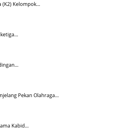
a (K2) Kelompok…
 ketiga…
ndingan…
enjelang Pekan Olahraga…
rsama Kabid…