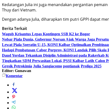
Kedatangan Julia ini juga menandakan pergantian pemain 
Thuy dari Vietnam.
Dengan adanya Julia, diharapkan tim putri GPPI dapat menin
Berita Terkait
Wagub Krisantus Lepas Kontingen SSB K2 ke Bogor
Nobar Piala Dunia, Gubernur Norsan Ajak Warga Jaga Persatua
Lewat Piala Soeratin U-15, KONI Kalbar Optimalkan Pembina
Hadapi Pembatasan Cabor Porprov, KONI Landak Pilih Skala Pr
Daud Yordan Tekankan Disiplin Administrasi pada Rakerkab
Tingkatkan SDM Perwasitan Lokal, PSSI Kalbar Latih Calon Pen
Gresik Petrokimia
Julia Sangiacomo
pontianak
Proliga 2025
Editor: Gunawan
Komentar