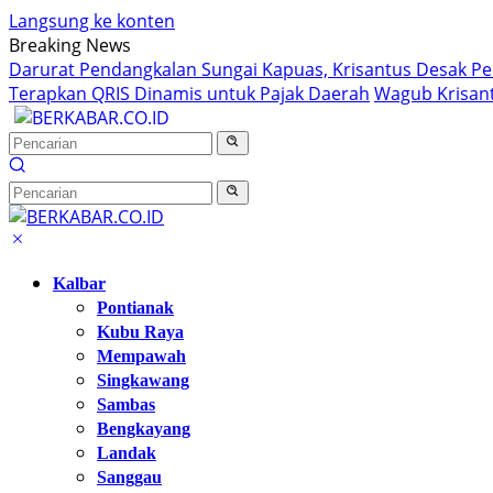
Langsung ke konten
Breaking News
Darurat Pendangkalan Sungai Kapuas, Krisantus Desak P
Terapkan QRIS Dinamis untuk Pajak Daerah
Wagub Krisant
Kalbar
Pontianak
Kubu Raya
Mempawah
Singkawang
Sambas
Bengkayang
Landak
Sanggau