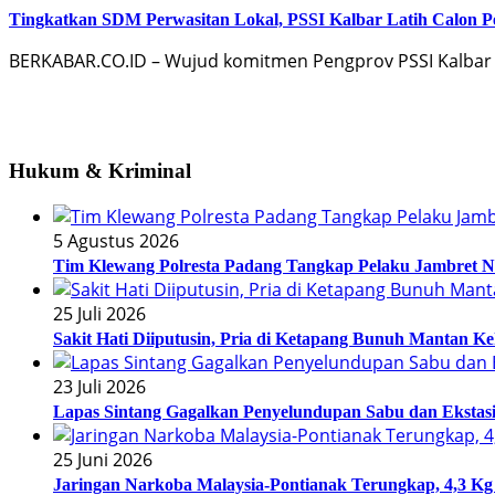
Tingkatkan SDM Perwasitan Lokal, PSSI Kalbar Latih Calon Pen
BERKABAR.CO.ID – Wujud komitmen Pengprov PSSI Kalbar 
Hukum & Kriminal
5 Agustus 2026
Tim Klewang Polresta Padang Tangkap Pelaku Jambret N
25 Juli 2026
Sakit Hati Diiputusin, Pria di Ketapang Bunuh Mantan Ke
23 Juli 2026
Lapas Sintang Gagalkan Penyelundupan Sabu dan Eksta
25 Juni 2026
Jaringan Narkoba Malaysia-Pontianak Terungkap, 4,3 Kg 