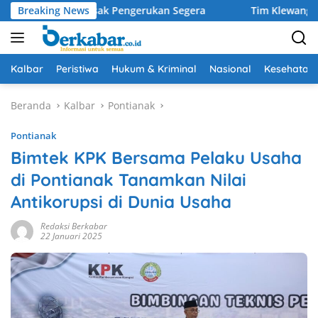
Langsung
antus Desak Pengerukan Segera
Breaking News
Tim Klewang Polresta Pa
ke
konten
Kalbar
Peristiwa
Hukum & Kriminal
Nasional
Kesehatan
Beranda
Kalbar
Pontianak
Pontianak
Bimtek KPK Bersama Pelaku Usaha
di Pontianak Tanamkan Nilai
Antikorupsi di Dunia Usaha
Redaksi Berkabar
22 Januari 2025