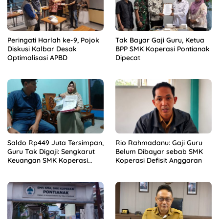
Peringati Harlah ke-9, Pojok
Tak Bayar Gaji Guru, Ketua
Diskusi Kalbar Desak
BPP SMK Koperasi Pontianak
Optimalisasi APBD
Dipecat
Saldo Rp449 Juta Tersimpan,
Rio Rahmadanu: Gaji Guru
Guru Tak Digaji: Sengkarut
Belum Dibayar sebab SMK
Keuangan SMK Koperasi
Koperasi Defisit Anggaran
Terkuak