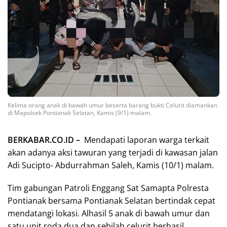
Kelima orang anak di bawah umur beserta barang bukti Celurit diamankan
di Mapolsek Pontianak Selatan, Kamis (9/1) malam.
BERKABAR.CO.ID –
Mendapati laporan warga terkait
akan adanya aksi tawuran yang terjadi di kawasan jalan
Adi Sucipto- Abdurrahman Saleh, Kamis (10/1) malam.
Tim gabungan Patroli Enggang Sat Samapta Polresta
Pontianak bersama Pontianak Selatan bertindak cepat
mendatangi lokasi. Alhasil 5 anak di bawah umur dan
satu unit roda dua dan sebilah celurit berhasil