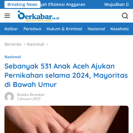
Langsung
an di Tengah Efisiensi Anggaran
Breaking News
Wujudkan Drainase Opti
ke
konten
Kalbar
Peristiwa
Hukum & Kriminal
Nasional
Kesehatan
Beranda
Nasional
Nasional
Sebanyak 531 Anak Aceh Ajukan
Pernikahan selama 2024, Mayoritas
di Bawah Umur
Redaksi Berkabar
3 Januari 2025