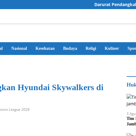
Darurat Pendangkalan Sun
al
Nasional
Kesehatan
Budaya
Religi
Kuliner
Spor
Huk
gkan Hyundai Skywalkers di
pions League 2026
5 Agu
Tim 
Jamb