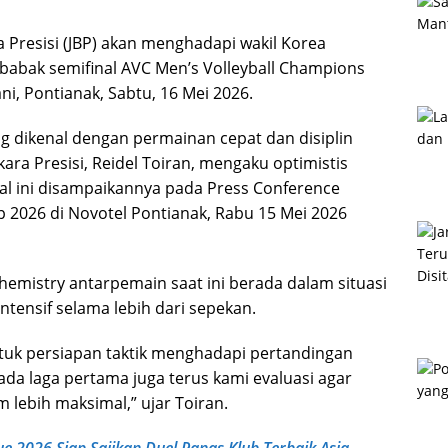
 Presisi (JBP)
akan menghadapi wakil Korea
i babak semifinal AVC Men’s Volleyball Champions
, Pontianak, Sabtu, 16 Mei 2026.
g dikenal dengan permainan cepat dan disiplin
kara Presisi,
Reidel Toiran
, mengaku optimistis
 ini disampaikannya pada Press Conference
 2026 di Novotel Pontianak, Rabu 15 Mei 2026
hemistry antarpemain saat ini berada dalam situasi
ntensif selama lebih dari sepekan.
uk persiapan taktik menghadapi pertandingan
da laga pertama juga terus kami evaluasi agar
m lebih maksimal,” ujar Toiran.
 2026 Siap Sajikan Duel Panas Klub Terbaik Asia,