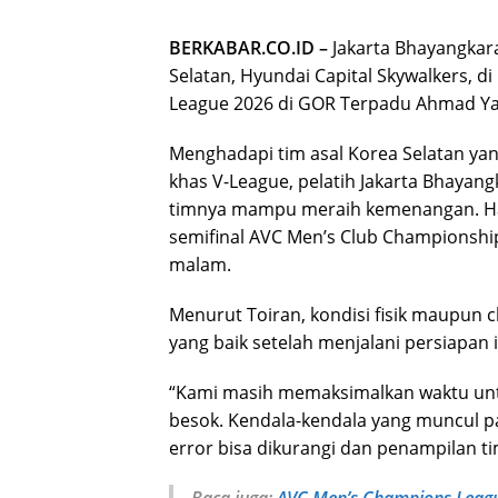
BERKABAR.CO.ID –
Jakarta Bhayangkara
Selatan, Hyundai Capital Skywalkers, d
League 2026 di GOR Terpadu Ahmad Yani
Menghadapi tim asal Korea Selatan yan
khas V-League, pelatih Jakarta Bhayang
timnya mampu meraih kemenangan. Hal
semifinal AVC Men’s Club Championship
malam.
Menurut Toiran, kondisi fisik maupun c
yang baik setelah menjalani persiapan i
“Kami masih memaksimalkan waktu unt
besok. Kendala-kendala yang muncul pa
error bisa dikurangi dan penampilan ti
Baca juga:
AVC Men’s Champions League