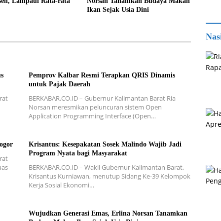
sen, Lampaui Rata-rata
Norsan Tanamkan Budaya Makan
Ikan Sejak Usia Dini
Nas
us
Pemprov Kalbar Resmi Terapkan QRIS Dinamis
untuk Pajak Daerah
rat
BERKABAR.CO.ID – Gubernur Kalimantan Barat Ria
Norsan meresmikan peluncuran sistem Open
Application Programming Interface (Open…
ogor
Krisantus: Kesepakatan Sosek Malindo Wajib Jadi
Program Nyata bagi Masyarakat
rat
uas
BERKABAR.CO.ID – Wakil Gubernur Kalimantan Barat,
Krisantus Kurniawan, menutup Sidang Ke-39 Kelompok
Kerja Sosial Ekonomi…
Wujudkan Generasi Emas, Erlina Norsan Tanamkan