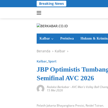
Langsung
Breaking News
ke
konten
Kalbar
Peristiwa
Hukum & Krimin
Beranda
Kalbar
Kalbar
,
Sport
JBP Optimistis Tumban
Semifinal AVC 2026
Redaksi Berkabar
-
AVC Men's Volley Ball Cham
15 Mei 2026
Pelatih Jakarta Bhayangkara Presisi, Reidel Toiran.