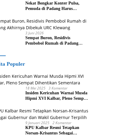
Nekat Bongkar Konter Pulsa,
Pemuda di Padang Harus
Berurusan Dengan Polisi
3 Juni 2026
Sempat Buron, Residivis
Pembobol Rumah di Padang
Akhirnya Dibekuk URC Klewang
ita Populer
18 Mei 2025
3 Komentar
Insiden Kericuhan Warnai Musda
Hipmi XVI Kalbar, Pleno Sempat
Dihentikan Sementara
9 Januari 2025
2 Komentar
KPU Kalbar Resmi Tetapkan
Norsan-Krisantus Sebagai