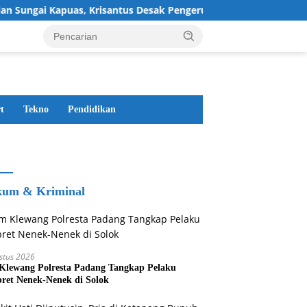
gai Kapuas, Krisantus Desak Pengerukan Segera
Tim Kle
t
Tekno
Pendidikan
um & Kriminal
stus 2026
Klewang Polresta Padang Tangkap Pelaku
ret Nenek-Nenek di Solok