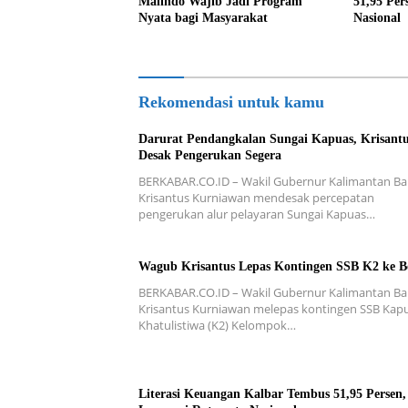
Malindo Wajib Jadi Program
51,95 Per
Nyata bagi Masyarakat
Nasional
Rekomendasi untuk kamu
Darurat Pendangkalan Sungai Kapuas, Krisant
Desak Pengerukan Segera
BERKABAR.CO.ID – Wakil Gubernur Kalimantan Ba
Krisantus Kurniawan mendesak percepatan
pengerukan alur pelayaran Sungai Kapuas…
Wagub Krisantus Lepas Kontingen SSB K2 ke B
BERKABAR.CO.ID – Wakil Gubernur Kalimantan Ba
Krisantus Kurniawan melepas kontingen SSB Kap
Khatulistiwa (K2) Kelompok…
Literasi Keuangan Kalbar Tembus 51,95 Persen,