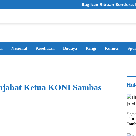
Bagikan Ribuan Bendera, Karolin 
al
Nasional
Kesehatan
Budaya
Religi
Kuliner
Spor
Huk
njabat Ketua KONI Sambas
5 Agu
Tim 
Jamb