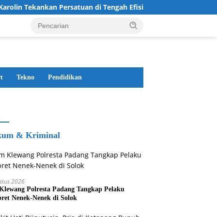
Tekankan Persatuan di Tengah Efisiensi Anggaran
Wujudk
t
Tekno
Pendidikan
um & Kriminal
stus 2026
Klewang Polresta Padang Tangkap Pelaku
ret Nenek-Nenek di Solok