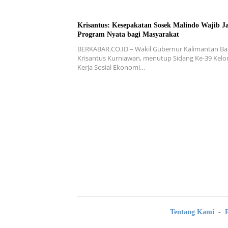
Krisantus: Kesepakatan Sosek Malindo Wajib J
Program Nyata bagi Masyarakat
BERKABAR.CO.ID – Wakil Gubernur Kalimantan Bar
Krisantus Kurniawan, menutup Sidang Ke-39 Kel
Kerja Sosial Ekonomi…
Tentang Kami