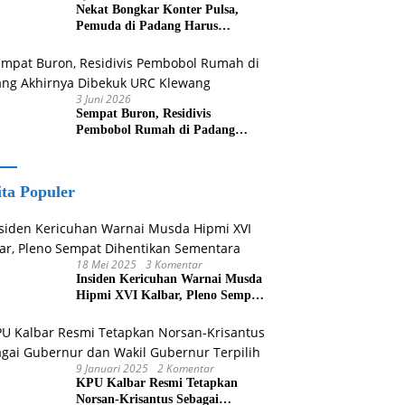
Nekat Bongkar Konter Pulsa,
Pemuda di Padang Harus
Berurusan Dengan Polisi
3 Juni 2026
Sempat Buron, Residivis
Pembobol Rumah di Padang
Akhirnya Dibekuk URC Klewang
ita Populer
18 Mei 2025
3 Komentar
Insiden Kericuhan Warnai Musda
Hipmi XVI Kalbar, Pleno Sempat
Dihentikan Sementara
9 Januari 2025
2 Komentar
KPU Kalbar Resmi Tetapkan
Norsan-Krisantus Sebagai