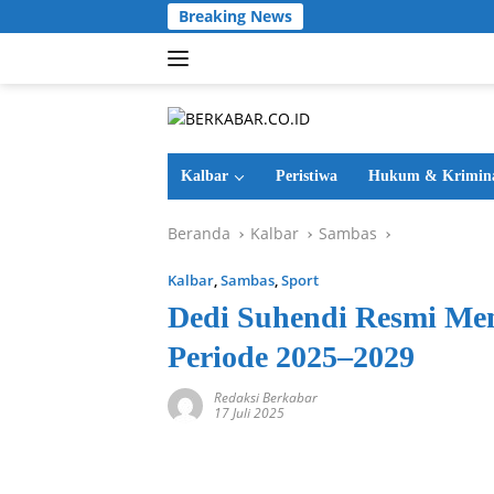
Langsung
Breaking News
ke
konten
Kalbar
Peristiwa
Hukum & Krimin
Beranda
Kalbar
Sambas
Kalbar
,
Sambas
,
Sport
Dedi Suhendi Resmi Me
Periode 2025–2029
Redaksi Berkabar
17 Juli 2025