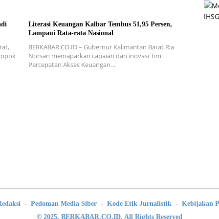
adi
Literasi Keuangan Kalbar Tembus 51,95 Persen,
Lampaui Rata-rata Nasional
at,
BERKABAR.CO.ID – Gubernur Kalimantan Barat Ria
ompok
Norsan memaparkan capaian dan inovasi Tim
Percepatan Akses Keuangan…
Redaksi
Pedoman Media Siber
Kode Etik Jurnalistik
Kebijakan P
© 2025. BERKABAR.CO.ID. All Rights Reserved