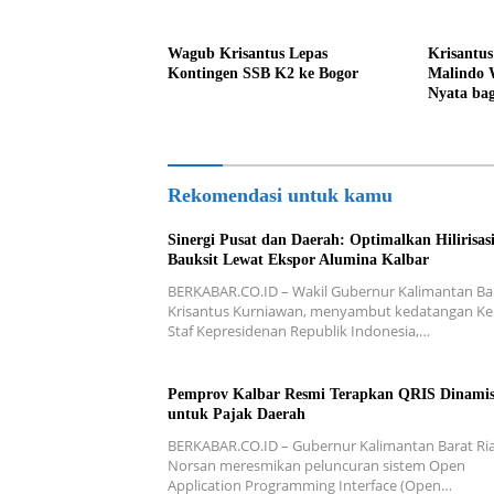
Wagub Krisantus Lepas
Krisantus
Kontingen SSB K2 ke Bogor
Malindo 
Nyata ba
Rekomendasi untuk kamu
Sinergi Pusat dan Daerah: Optimalkan Hilirisas
Bauksit Lewat Ekspor Alumina Kalbar
BERKABAR.CO.ID – Wakil Gubernur Kalimantan Bar
Krisantus Kurniawan, menyambut kedatangan Ke
Staf Kepresidenan Republik Indonesia,…
Pemprov Kalbar Resmi Terapkan QRIS Dinami
untuk Pajak Daerah
BERKABAR.CO.ID – Gubernur Kalimantan Barat Ri
Norsan meresmikan peluncuran sistem Open
Application Programming Interface (Open…