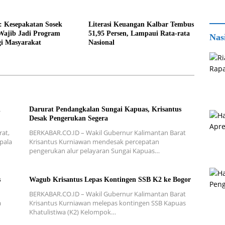
: Kesepakatan Sosek
Literasi Keuangan Kalbar Tembus
Wajib Jadi Program
51,95 Persen, Lampaui Rata-rata
Nas
gi Masyarakat
Nasional
i
Darurat Pendangkalan Sungai Kapuas, Krisantus
Desak Pengerukan Segera
at,
BERKABAR.CO.ID – Wakil Gubernur Kalimantan Barat
pala
Krisantus Kurniawan mendesak percepatan
pengerukan alur pelayaran Sungai Kapuas…
s
Wagub Krisantus Lepas Kontingen SSB K2 ke Bogor
BERKABAR.CO.ID – Wakil Gubernur Kalimantan Barat
a
Krisantus Kurniawan melepas kontingen SSB Kapuas
Khatulistiwa (K2) Kelompok…