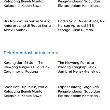
Ketapang Bunuh Mantan
Penyelundupan Sabu dan
Kekasih di Kebun Sawit
Ekstasi dalam Kemasan
Makanan
Ria Norsan Tekankan Sinergi
Hadiri Gala Dinner APPSI, Ria
Antarprovinsi di Rapat Kerja
Norsan Apresiasi NTB
APPSI Lombok
sebagai Tuan Rumah
Rekomendasi untuk kamu
Kurang dari 24 Jam, Tim
Tim Klewang Polresta
Klewang Ringkus Dua Pelaku
Padang Tangkap Pelaku
Curanmor di Padang
Jambret Nenek-Nenek di
Solok
Sakit Hati Diiputusin, Pria di
Lapas Sintang Gagalkan
Ketapang Bunuh Mantan
Penyelundupan Sabu dan
Kekasih di Kebun Sawit
Ekstasi dalam Kemasan
Makanan