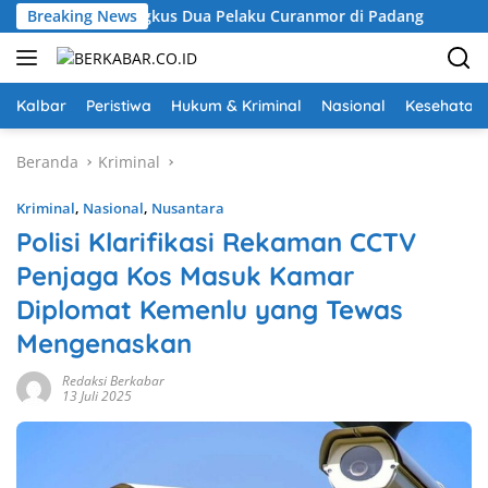
Langsung
im Klewang Ringkus Dua Pelaku Curanmor di Padang
Breaking News
Bagik
ke
konten
Kalbar
Peristiwa
Hukum & Kriminal
Nasional
Kesehatan
Beranda
Kriminal
Kriminal
,
Nasional
,
Nusantara
Polisi Klarifikasi Rekaman CCTV
Penjaga Kos Masuk Kamar
Diplomat Kemenlu yang Tewas
Mengenaskan
Redaksi Berkabar
13 Juli 2025