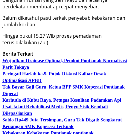
berdekatan membuat api cepat menyebar.
Belum diketahui pasti terkait penyebab kebakaran dan
jumlah korban.
Hingga pukul 15.27 Wib proses pemadaman
terus dilakukan.(Zul)
Berita Terkait
Wujudkan Drainase Optimal, Pemkot Pontianak Normalisasi
Parit Tokaya
Peringati Harlah ke-9, Pojok Diskusi Kalbar Desak
Optimalisasi APBD
Tak Bayar Gaji Guru, Ketua BPP SMK Koperasi Pontianak
Dipecat
Karhutla di Kubu Raya, Petugas Kesulitan Padamkan Api
Usai Jalani Rehabilitasi Medis, Penyu Sisik Kembali
Dilepasliarkan
Saldo Rp449 Juta Tersimpan, Guru Tak Digaji: Sengkarut
Keuangan SMK Koperasi Terkuak
Kebakaran
Kebakaran Pontianak
pontianak