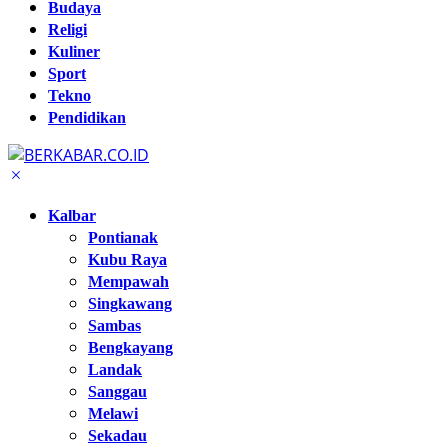
Budaya
Religi
Kuliner
Sport
Tekno
Pendidikan
Kalbar
Pontianak
Kubu Raya
Mempawah
Singkawang
Sambas
Bengkayang
Landak
Sanggau
Melawi
Sekadau