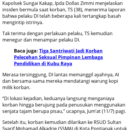
Kapolsek Sungai Kakap, Ipda Dollas Zimmi menjelaskan
insiden bermula saat korban, TS (38), menerima laporan
bahwa pelaku DI telah beberapa kali tertangkap basah
mengintip istrinya.
Tak terima dengan perlakuan pelaku, TS kemudian
menegur dan menampar pelaku DI.
Baca juga:
Tiga Santriwati Jadi Korban
Pelecehan Seksual Pimpinan Lembaga
Pendidikan di Kubu Raya
Merasa tersinggung, DI lantas memanggil ayahnya, AI
dan bersama-sama mereka mendatangi warung kopi
milik korban.
“Di lokasi kejadian, keduanya langsung menganiaya
korban hingga berujung pada penusukan menggunakan
senjata tajam berupa pisau,” ucapnya, Jum’at (11/7) pagi.
Setelah itu, korban kemudian dilarikan ke RSUD Sultan
Syarif Mohamad Alkadrie (SSMA) di Kota Pontianak untuk