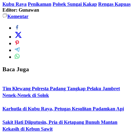
Kubu Raya
Penikaman
Polsek Sungai Kakap
Rengas Kapuas
Editor: Gunawan
Komentar
Baca Juga
Tim Klewang Polresta Padang Tangkap Pelaku Jambret
Nenek-Nenek di Solok
Karhutla di Kubu Raya, Petugas Kesulitan Padamkan Api
Sakit Hati Diiputusin, Pria di Ketapang Bunuh Mantan
Kekasih di Kebun Sawit