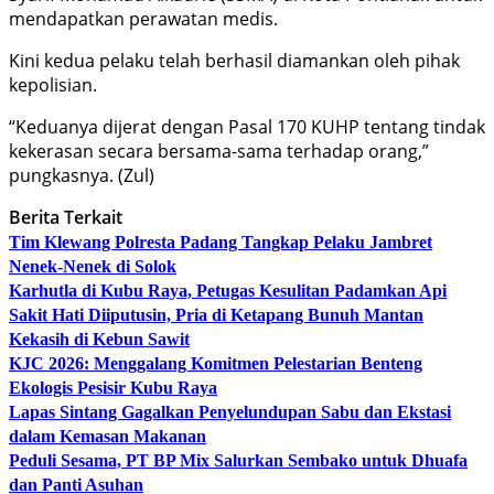
mendapatkan perawatan medis.
Kini kedua pelaku telah berhasil diamankan oleh pihak
kepolisian.
“Keduanya dijerat dengan Pasal 170 KUHP tentang tindak
kekerasan secara bersama-sama terhadap orang,”
pungkasnya. (Zul)
Berita Terkait
Tim Klewang Polresta Padang Tangkap Pelaku Jambret
Nenek-Nenek di Solok
Karhutla di Kubu Raya, Petugas Kesulitan Padamkan Api
Sakit Hati Diiputusin, Pria di Ketapang Bunuh Mantan
Kekasih di Kebun Sawit
KJC 2026: Menggalang Komitmen Pelestarian Benteng
Ekologis Pesisir Kubu Raya
Lapas Sintang Gagalkan Penyelundupan Sabu dan Ekstasi
dalam Kemasan Makanan
Peduli Sesama, PT BP Mix Salurkan Sembako untuk Dhuafa
dan Panti Asuhan