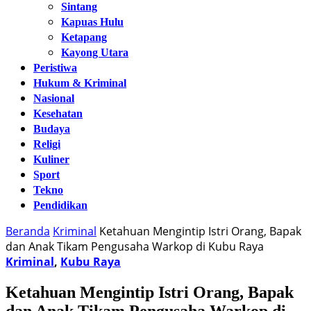
Sintang
Kapuas Hulu
Ketapang
Kayong Utara
Peristiwa
Hukum & Kriminal
Nasional
Kesehatan
Budaya
Religi
Kuliner
Sport
Tekno
Pendidikan
Beranda
Kriminal
Ketahuan Mengintip Istri Orang, Bapak
dan Anak Tikam Pengusaha Warkop di Kubu Raya
Kriminal
,
Kubu Raya
Ketahuan Mengintip Istri Orang, Bapak
dan Anak Tikam Pengusaha Warkop di