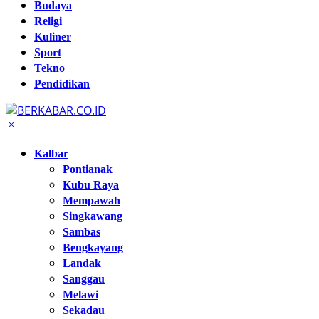
Budaya
Religi
Kuliner
Sport
Tekno
Pendidikan
Kalbar
Pontianak
Kubu Raya
Mempawah
Singkawang
Sambas
Bengkayang
Landak
Sanggau
Melawi
Sekadau