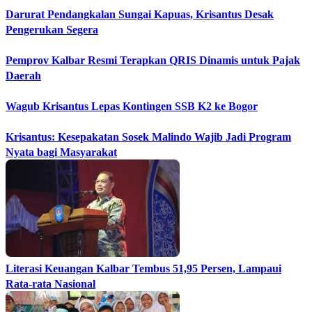
Darurat Pendangkalan Sungai Kapuas, Krisantus Desak
Pengerukan Segera
Pemprov Kalbar Resmi Terapkan QRIS Dinamis untuk Pajak
Daerah
Wagub Krisantus Lepas Kontingen SSB K2 ke Bogor
Krisantus: Kesepakatan Sosek Malindo Wajib Jadi Program
Nyata bagi Masyarakat
Literasi Keuangan Kalbar Tembus 51,95 Persen, Lampaui
Rata-rata Nasional