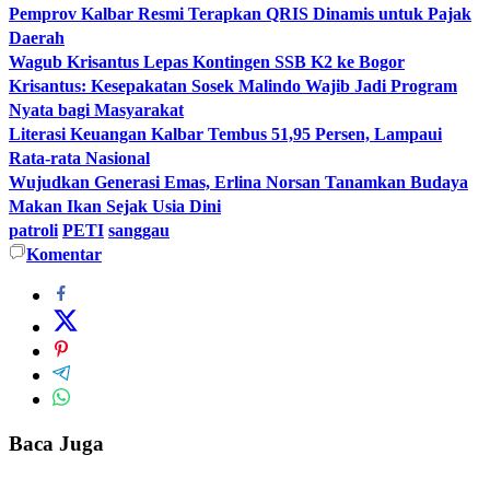
Pemprov Kalbar Resmi Terapkan QRIS Dinamis untuk Pajak
Daerah
Wagub Krisantus Lepas Kontingen SSB K2 ke Bogor
Krisantus: Kesepakatan Sosek Malindo Wajib Jadi Program
Nyata bagi Masyarakat
Literasi Keuangan Kalbar Tembus 51,95 Persen, Lampaui
Rata-rata Nasional
Wujudkan Generasi Emas, Erlina Norsan Tanamkan Budaya
Makan Ikan Sejak Usia Dini
patroli
PETI
sanggau
Komentar
Baca Juga