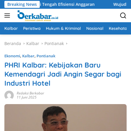
Langsung
satuan di Tengah Efisiensi Anggaran
Breaking News
Wujudkan Drainase 
ke
konten
Kalbar
Peristiwa
Hukum & Kriminal
Nasional
Kesehatan
Beranda
Kalbar
Pontianak
Ekonomi
,
Kalbar
,
Pontianak
PHRI Kalbar: Kebijakan Baru
Kemendagri Jadi Angin Segar bagi
Industri Hotel
Redaksi Berkabar
11 Juni 2025