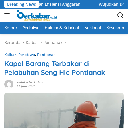
Langsung
 di Tengah Efisiensi Anggaran
Breaking News
Wujudkan Drainase Optima
ke
konten
Kalbar
Peristiwa
Hukum & Kriminal
Nasional
Kesehatan
Beranda
Kalbar
Pontianak
Kalbar
,
Peristiwa
,
Pontianak
Kapal Barang Terbakar di
Pelabuhan Seng Hie Pontianak
Redaksi Berkabar
11 Juni 2025