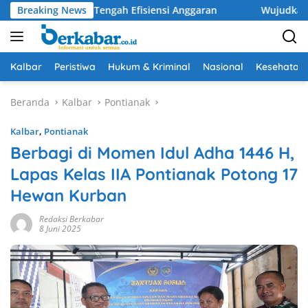
Langsung
tuan di Tengah Efisiensi Anggaran
Breaking News
Wujudkan Drainase Op
ke
konten
Kalbar
Peristiwa
Hukum & Kriminal
Nasional
Kesehatan
Beranda
Kalbar
Pontianak
Kalbar
,
Pontianak
Berbagi di Momen Idul Adha 1446 H,
Lapas Kelas IIA Pontianak Potong 17
Hewan Kurban
Redaksi Berkabar
8 Juni 2025