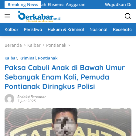
Langsung
di Tengah Efisiensi Anggaran
Breaking News
Wujudkan Drainase Optima
ke
konten
Kalbar
Peristiwa
Hukum & Kriminal
Nasional
Kesehatan
Beranda
Kalbar
Pontianak
Kalbar
,
Kriminal
,
Pontianak
Paksa Cabuli Anak di Bawah Umur
Sebanyak Enam Kali, Pemuda
Pontianak Diringkus Polisi
Redaksi Berkabar
7 Juni 2025