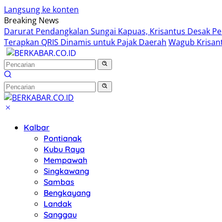
Langsung ke konten
Breaking News
Darurat Pendangkalan Sungai Kapuas, Krisantus Desak P
Terapkan QRIS Dinamis untuk Pajak Daerah
Wagub Krisant
Kalbar
Pontianak
Kubu Raya
Mempawah
Singkawang
Sambas
Bengkayang
Landak
Sanggau