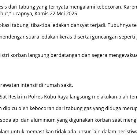
esis dari tabung yang ternyata mengalami kebocoran. Kare
but,” ucapnya, Kamis 22 Mei 2025.
okasi tabung, tiba-tiba ledakan dahsyat terjadi. Tubuhnya t
mendengar suara ledakan keras disertai guncangan seperti
i istri korban langsung berdatangan dan segera mengevaku
rawatan intensif di rumah sakit.
Sat Reskrim Polres Kubu Raya langsung melakukan olah tem
n dipicu oleh kebocoran dari tabung gas yang diduga merup
a soda api dan aluminium yang digunakan korban saat mengi
am untuk memastikan tidak ada unsur lain dalam peristiwa 