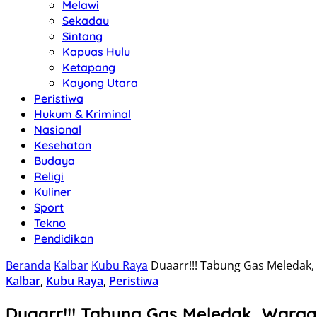
Melawi
Sekadau
Sintang
Kapuas Hulu
Ketapang
Kayong Utara
Peristiwa
Hukum & Kriminal
Nasional
Kesehatan
Budaya
Religi
Kuliner
Sport
Tekno
Pendidikan
Beranda
Kalbar
Kubu Raya
Duaarr!!! Tabung Gas Meledak
Kalbar
,
Kubu Raya
,
Peristiwa
Duaarr!!! Tabung Gas Meledak, Warg