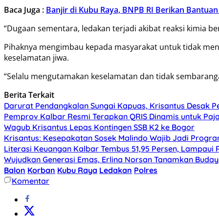
Baca Juga :
Banjir di Kubu Raya, BNPB RI Berikan Bantuan
“Dugaan sementara, ledakan terjadi akibat reaksi kimia 
Pihaknya mengimbau kepada masyarakat untuk tidak men
keselamatan jiwa.
“Selalu mengutamakan keselamatan dan tidak sembarang
Berita Terkait
Darurat Pendangkalan Sungai Kapuas, Krisantus Desak 
Pemprov Kalbar Resmi Terapkan QRIS Dinamis untuk Paj
Wagub Krisantus Lepas Kontingen SSB K2 ke Bogor
Krisantus: Kesepakatan Sosek Malindo Wajib Jadi Progr
Literasi Keuangan Kalbar Tembus 51,95 Persen, Lampaui 
Wujudkan Generasi Emas, Erlina Norsan Tanamkan Budaya
Balon
Korban
Kubu Raya
Ledakan
Polres
Komentar