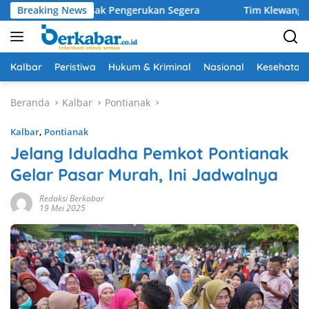
Langsung
isantus Desak Pengerukan Segera
Breaking News
Tim Klewang Polresta 
ke
konten
Kalbar
Peristiwa
Hukum & Kriminal
Nasional
Kesehatan
Beranda
Kalbar
Pontianak
Kalbar
,
Pontianak
Jelang Iduladha Pemkot Pontianak
Gelar Pasar Murah, Ini Jadwalnya
Redaksi Berkabar
19 Mei 2025