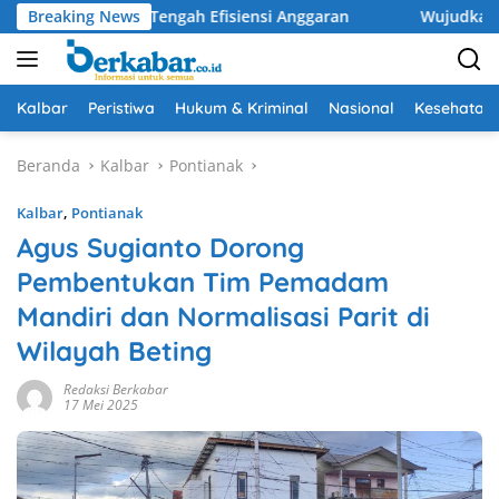
Langsung
tuan di Tengah Efisiensi Anggaran
Breaking News
Wujudkan Drainase Op
ke
konten
Kalbar
Peristiwa
Hukum & Kriminal
Nasional
Kesehatan
Beranda
Kalbar
Pontianak
Kalbar
,
Pontianak
Agus Sugianto Dorong
Pembentukan Tim Pemadam
Mandiri dan Normalisasi Parit di
Wilayah Beting
Redaksi Berkabar
17 Mei 2025