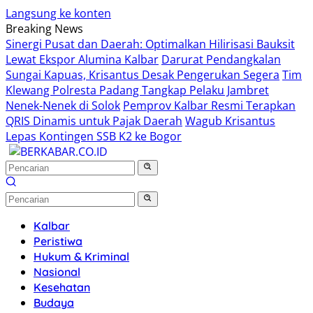
Langsung ke konten
Breaking News
Sinergi Pusat dan Daerah: Optimalkan Hilirisasi Bauksit
Lewat Ekspor Alumina Kalbar
Darurat Pendangkalan
Sungai Kapuas, Krisantus Desak Pengerukan Segera
Tim
Klewang Polresta Padang Tangkap Pelaku Jambret
Nenek-Nenek di Solok
Pemprov Kalbar Resmi Terapkan
QRIS Dinamis untuk Pajak Daerah
Wagub Krisantus
Lepas Kontingen SSB K2 ke Bogor
Kalbar
Peristiwa
Hukum & Kriminal
Nasional
Kesehatan
Budaya