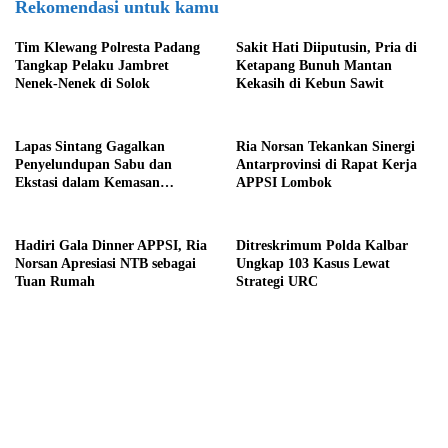
Rekomendasi untuk kamu
Tim Klewang Polresta Padang
Sakit Hati Diiputusin, Pria di
Tangkap Pelaku Jambret
Ketapang Bunuh Mantan
Nenek-Nenek di Solok
Kekasih di Kebun Sawit
Lapas Sintang Gagalkan
Ria Norsan Tekankan Sinergi
Penyelundupan Sabu dan
Antarprovinsi di Rapat Kerja
Ekstasi dalam Kemasan
APPSI Lombok
Makanan
Hadiri Gala Dinner APPSI, Ria
Ditreskrimum Polda Kalbar
Norsan Apresiasi NTB sebagai
Ungkap 103 Kasus Lewat
Tuan Rumah
Strategi URC