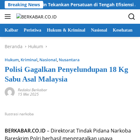
Langsung
 Bendera, Karolin Tekankan Persatuan di Tengah Efisiensi Angga
Breaking News
ke
konten
Kalbar
Peristiwa
Hukum & Kriminal
Nasional
Kesehatan
Beranda
Hukum
Hukum
,
Kriminal
,
Nasional
,
Nusantara
Polisi Gagalkan Penyelundupan 18 Kg
Sabu Asal Malaysia
Redaksi Berkabar
15 Mei 2025
Ilustrasi narkoba
BERKABAR.CO.ID
– Direktorat Tindak Pidana Narkoba
Bareskrim Polri berhasil menggagalkan upaya