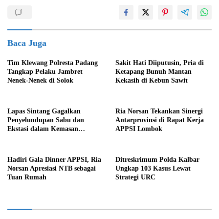
Baca Juga
Tim Klewang Polresta Padang
Sakit Hati Diiputusin, Pria di
Tangkap Pelaku Jambret
Ketapang Bunuh Mantan
Nenek-Nenek di Solok
Kekasih di Kebun Sawit
Lapas Sintang Gagalkan
Ria Norsan Tekankan Sinergi
Penyelundupan Sabu dan
Antarprovinsi di Rapat Kerja
Ekstasi dalam Kemasan
APPSI Lombok
Makanan
Hadiri Gala Dinner APPSI, Ria
Ditreskrimum Polda Kalbar
Norsan Apresiasi NTB sebagai
Ungkap 103 Kasus Lewat
Tuan Rumah
Strategi URC