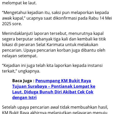
melompat ke laut.
“Mengetahui kejadian itu, saksi pun melaporkan kepada
awak kapal,” ucapnya saat dikonfirmasi pada Rabu 14 Mei
2025 sore.
Menindaklanjuti laporan tersebut, menurutnya kapal
segera berputar sebanyak tiga kali dan kembali ke titik
lokasi di perairan Selat Karimata untuk melakukan
pencarian. Upaya pencarian korban juga dibantu oleh
nelayan setempat.
“Kejadian ini juga telah kita laporkan kepada instansi
terkait,” ungkapnya.
Baca Juga :
Penumpang KM Bukit Raya
Tujuan Surabaya – Pontianak Lompat ke
Laut, Diduga Bunuh Diri Akibat Cek Cok
dengan Istri
Setelah upaya pencarian awal tidak membuahkan hasil,
KM Bukit Raya akhirnya melanjutkan pelayaran menuju