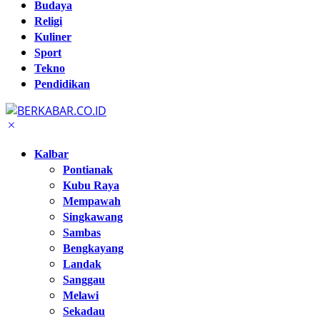
Budaya
Religi
Kuliner
Sport
Tekno
Pendidikan
Kalbar
Pontianak
Kubu Raya
Mempawah
Singkawang
Sambas
Bengkayang
Landak
Sanggau
Melawi
Sekadau