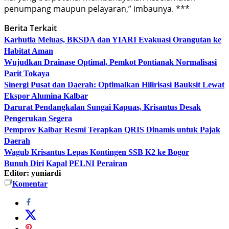
penumpang maupun pelayaran,” imbaunya. ***
Berita Terkait
Karhutla Meluas, BKSDA dan YIARI Evakuasi Orangutan ke
Habitat Aman
Wujudkan Drainase Optimal, Pemkot Pontianak Normalisasi
Parit Tokaya
Sinergi Pusat dan Daerah: Optimalkan Hilirisasi Bauksit Lewat
Ekspor Alumina Kalbar
Darurat Pendangkalan Sungai Kapuas, Krisantus Desak
Pengerukan Segera
Pemprov Kalbar Resmi Terapkan QRIS Dinamis untuk Pajak
Daerah
Wagub Krisantus Lepas Kontingen SSB K2 ke Bogor
Bunuh Diri
Kapal
PELNI
Perairan
Editor: yuniardi
Komentar