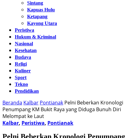
Sintang
Kapuas Hulu
Ketapang
Kayong Utara
Peristiwa
Hukum & Kriminal
Nasional
Kesehatan
Budaya
Religi
Kuliner
Sport
Tekno
Pendidikan
Beranda
Kalbar
Pontianak
Pelni Beberkan Kronologi
Penumpang KM Bukit Raya yang Diduga Bunuh Diri
Melompat ke Laut
Kalbar
,
Peristiwa
,
Pontianak
Pelni Beberkan Kronologi Penumpang