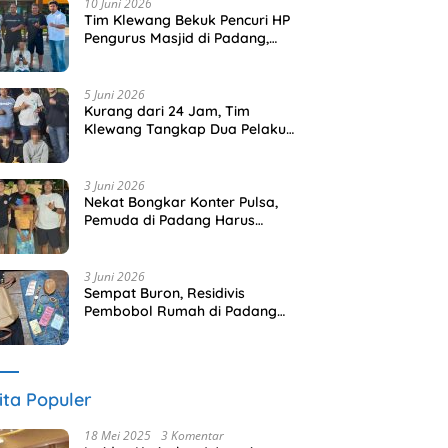
10 Juni 2026
Tim Klewang Bekuk Pencuri HP
Pengurus Masjid di Padang,
Pelaku Terancam 5 Tahun
Penjara
5 Juni 2026
Kurang dari 24 Jam, Tim
Klewang Tangkap Dua Pelaku
Pencurian HP di Padang
3 Juni 2026
Nekat Bongkar Konter Pulsa,
Pemuda di Padang Harus
Berurusan Dengan Polisi
3 Juni 2026
Sempat Buron, Residivis
Pembobol Rumah di Padang
Akhirnya Dibekuk URC
Klewang
ita Populer
18 Mei 2025
3 Komentar