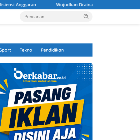
Wujudkan Drainase Optimal, Pemkot Pontianak Normalisas
Sport
Tekno
Pendidikan