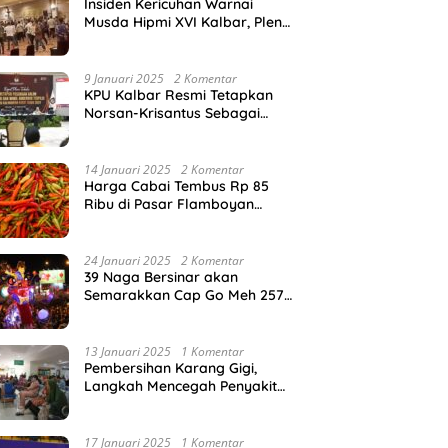
Insiden Kericuhan Warnai
Musda Hipmi XVI Kalbar, Pleno
Sempat Dihentikan Sementara
9 Januari 2025
2 Komentar
KPU Kalbar Resmi Tetapkan
Norsan-Krisantus Sebagai
Gubernur dan Wakil Gubernur
Terpilih
14 Januari 2025
2 Komentar
Harga Cabai Tembus Rp 85
Ribu di Pasar Flamboyan
Pontianak
24 Januari 2025
2 Komentar
39 Naga Bersinar akan
Semarakkan Cap Go Meh 2576
di Pontianak
13 Januari 2025
1 Komentar
Pembersihan Karang Gigi,
Langkah Mencegah Penyakit
Gusi
17 Januari 2025
1 Komentar