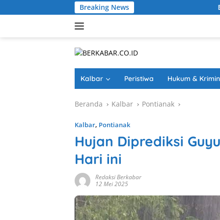
Langsung
Breaking News
Bagikan Ribuan Bend
ke
konten
Kalbar
Peristiwa
Hukum & Krimin
Beranda
Kalbar
Pontianak
Kalbar
,
Pontianak
Hujan Diprediksi Guyu
Hari ini
Redaksi Berkabar
12 Mei 2025