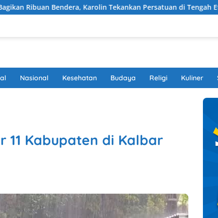
era, Karolin Tekankan Persatuan di Tengah Efisiensi Anggaran
al
Nasional
Kesehatan
Budaya
Religi
Kuliner
r 11 Kabupaten di Kalbar