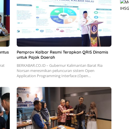
antus
Pemprov Kalbar Resmi Terapkan QRIS Dinamis
untuk Pajak Daerah
rat
BERKABAR.CO.ID – Gubernur Kalimantan Barat Ria
Norsan meresmikan peluncuran sistem Open
Application Programming Interface (Open…