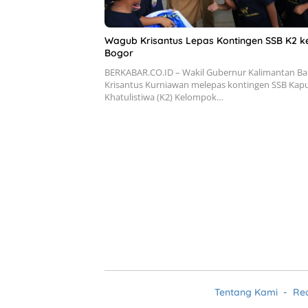
Wagub Krisantus Lepas Kontingen SSB K2 k
Bogor
BERKABAR.CO.ID – Wakil Gubernur Kalimantan Ba
Krisantus Kurniawan melepas kontingen SSB Kap
Khatulistiwa (K2) Kelompok…
Tentang Kami
Re