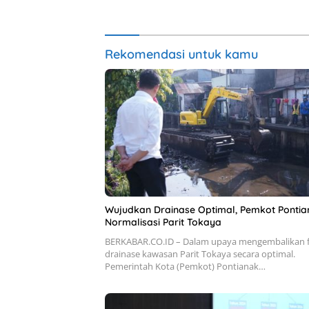
Rekomendasi untuk kamu
Wujudkan Drainase Optimal, Pemkot Pontia
Normalisasi Parit Tokaya
BERKABAR.CO.ID – Dalam upaya mengembalikan f
drainase kawasan Parit Tokaya secara optimal.
Pemerintah Kota (Pemkot) Pontianak…