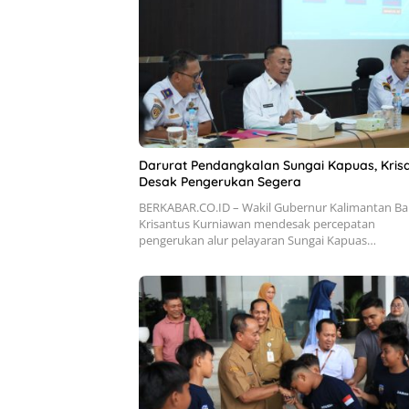
Darurat Pendangkalan Sungai Kapuas, Kris
Desak Pengerukan Segera
BERKABAR.CO.ID – Wakil Gubernur Kalimantan Ba
Krisantus Kurniawan mendesak percepatan
pengerukan alur pelayaran Sungai Kapuas…