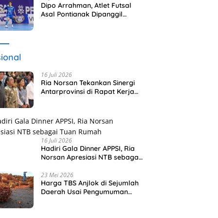
Dipo Arrahman, Atlet Futsal
Asal Pontianak Dipanggil
Timnas Indonesia
ional
16 Juli 2026
Ria Norsan Tekankan Sinergi
Antarprovinsi di Rapat Kerja
APPSI Lombok
16 Juli 2026
Hadiri Gala Dinner APPSI, Ria
Norsan Apresiasi NTB sebagai
Tuan Rumah
23 Mei 2026
Harga TBS Anjlok di Sejumlah
Daerah Usai Pengumuman
Tata Kelola Ekspor Sawit Baru