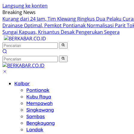
Langsung ke konten
Breaking News
Kurang dari 24 Jam, Tim Klewang Ringkus Dua Pelaku Cur
Drainase Optimal, Pemkot Pontianak Normalisasi Parit To
Sungai Kapuas, Krisantus Desak Pengerukan Segera
Kalbar
Pontianak
Kubu Raya
Mempawah
Singkawang
Sambas
Bengkayang
Landak