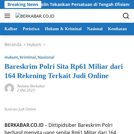
Langsung
an Bendera, Karolin Tekankan Persatuan di Tengah Efisiensi Ang
Breaking News
ke
konten
Kalbar
Peristiwa
Hukum & Kriminal
Nasional
Kesehatan
Beranda
Hukum
Hukum
,
Kriminal
,
Nasional
Bareskrim Polri Sita Rp61 Miliar dari
164 Rekening Terkait Judi Online
Redaksi Berkabar
2 Mei 2025
Ilustrasi Judi Online
BERKABAR.CO.ID
– Dittipidsiber Bareskrim Polri
berhasil menyita uang senilai Rp61 Miliar dari 164