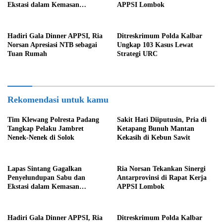
Ekstasi dalam Kemasan
APPSI Lombok
Makanan
Hadiri Gala Dinner APPSI, Ria
Ditreskrimum Polda Kalbar
Norsan Apresiasi NTB sebagai
Ungkap 103 Kasus Lewat
Tuan Rumah
Strategi URC
Rekomendasi untuk kamu
Tim Klewang Polresta Padang
Sakit Hati Diiputusin, Pria di
Tangkap Pelaku Jambret
Ketapang Bunuh Mantan
Nenek-Nenek di Solok
Kekasih di Kebun Sawit
Lapas Sintang Gagalkan
Ria Norsan Tekankan Sinergi
Penyelundupan Sabu dan
Antarprovinsi di Rapat Kerja
Ekstasi dalam Kemasan
APPSI Lombok
Makanan
Hadiri Gala Dinner APPSI, Ria
Ditreskrimum Polda Kalbar