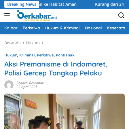
Langsung
 Orangutan ke Habitat Aman
Breaking News
Kurang dari 24 Jam, Tim Kl
ke
konten
Kalbar
Peristiwa
Hukum & Kriminal
Nasional
Kesehatan
Beranda
Hukum
Hukum
,
Kriminal
,
Peristiwa
,
Pontianak
Aksi Premanisme di Indomaret,
Polisi Gercep Tangkap Pelaku
Redaksi Berkabar
23 April 2025