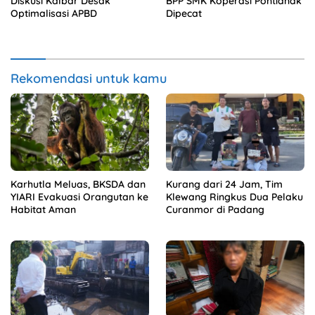
Diskusi Kalbar Desak
BPP SMK Koperasi Pontianak
Optimalisasi APBD
Dipecat
Rekomendasi untuk kamu
Karhutla Meluas, BKSDA dan
Kurang dari 24 Jam, Tim
YIARI Evakuasi Orangutan ke
Klewang Ringkus Dua Pelaku
Habitat Aman
Curanmor di Padang