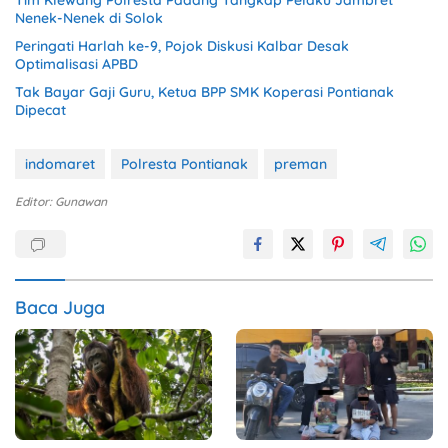
Tim Klewang Polresta Padang Tangkap Pelaku Jambret
Nenek-Nenek di Solok
Peringati Harlah ke-9, Pojok Diskusi Kalbar Desak
Optimalisasi APBD
Tak Bayar Gaji Guru, Ketua BPP SMK Koperasi Pontianak
Dipecat
indomaret
Polresta Pontianak
preman
Editor: Gunawan
Baca Juga