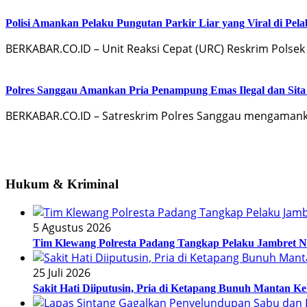
Polisi Amankan Pelaku Pungutan Parkir Liar yang Viral di Pel
BERKABAR.CO.ID – Unit Reaksi Cepat (URC) Reskrim Pols
Polres Sanggau Amankan Pria Penampung Emas Ilegal dan Sit
BERKABAR.CO.ID – Satreskrim Polres Sanggau mengamankan 
Hukum & Kriminal
5 Agustus 2026
Tim Klewang Polresta Padang Tangkap Pelaku Jambret N
25 Juli 2026
Sakit Hati Diiputusin, Pria di Ketapang Bunuh Mantan Ke