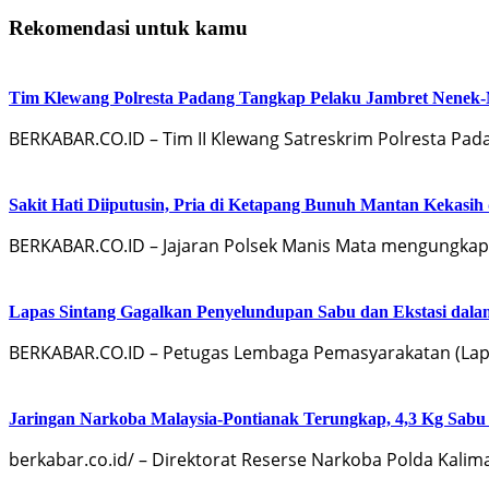
Rekomendasi untuk kamu
Tim Klewang Polresta Padang Tangkap Pelaku Jambret Nenek-
BERKABAR.CO.ID – Tim II Klewang Satreskrim Polresta Pad
Sakit Hati Diiputusin, Pria di Ketapang Bunuh Mantan Kekasih
BERKABAR.CO.ID – Jajaran Polsek Manis Mata mengungk
Lapas Sintang Gagalkan Penyelundupan Sabu dan Ekstasi da
BERKABAR.CO.ID – Petugas Lembaga Pemasyarakatan (Lapa
Jaringan Narkoba Malaysia-Pontianak Terungkap, 4,3 Kg Sabu 
berkabar.co.id/ – Direktorat Reserse Narkoba Polda Kali