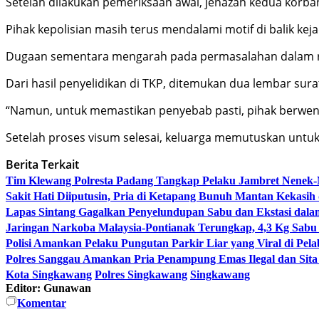
Setelah dilakukan pemeriksaan awal, jenazah kedua korba
Pihak kepolisian masih terus mendalami motif di balik kejad
Dugaan sementara mengarah pada permasalahan dalam ru
Dari hasil penyelidikan di TKP, ditemukan dua lembar surat
“Namun, untuk memastikan penyebab pasti, pihak berwena
Setelah proses visum selesai, keluarga memutuskan untu
Berita Terkait
Tim Klewang Polresta Padang Tangkap Pelaku Jambret Nenek-
Sakit Hati Diiputusin, Pria di Ketapang Bunuh Mantan Kekasih
Lapas Sintang Gagalkan Penyelundupan Sabu dan Ekstasi da
Jaringan Narkoba Malaysia-Pontianak Terungkap, 4,3 Kg Sabu 
Polisi Amankan Pelaku Pungutan Parkir Liar yang Viral di Pel
Polres Sanggau Amankan Pria Penampung Emas Ilegal dan Sit
Kota Singkawang
Polres Singkawang
Singkawang
Editor: Gunawan
Komentar