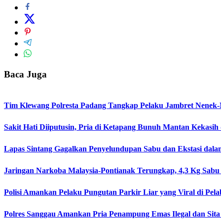
Baca Juga
Tim Klewang Polresta Padang Tangkap Pelaku Jambret Nenek-
Sakit Hati Diiputusin, Pria di Ketapang Bunuh Mantan Kekasih
Lapas Sintang Gagalkan Penyelundupan Sabu dan Ekstasi da
Jaringan Narkoba Malaysia-Pontianak Terungkap, 4,3 Kg Sabu 
Polisi Amankan Pelaku Pungutan Parkir Liar yang Viral di Pel
Polres Sanggau Amankan Pria Penampung Emas Ilegal dan Sit