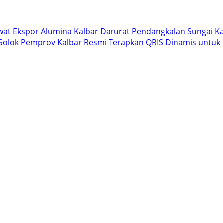
ewat Ekspor Alumina Kalbar
Darurat Pendangkalan Sungai Ka
Solok
Pemprov Kalbar Resmi Terapkan QRIS Dinamis untuk 