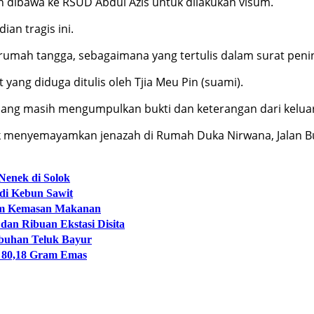
n dibawa ke RSUD Abdul Azis untuk dilakukan visum.
ian tragis ini.
mah tangga, sebagaimana yang tertulis dalam surat peni
 yang diduga ditulis oleh Tjia Meu Pin (suami).
ng masih mengumpulkan bukti dan keterangan dari keluarg
k menyemayamkan jenazah di Rumah Duka Nirwana, Jalan Bur
Nenek di Solok
 di Kebun Sawit
lam Kemasan Makanan
dan Ribuan Ekstasi Disita
abuhan Teluk Bayur
a 80,18 Gram Emas