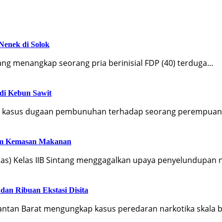
Nenek di Solok
ang menangkap seorang pria berinisial FDP (40) terduga…
 di Kebun Sawit
ap kasus dugaan pembunuhan terhadap seorang perempua
lam Kemasan Makanan
s) Kelas IIB Sintang menggagalkan upaya penyelundupan n
dan Ribuan Ekstasi Disita
mantan Barat mengungkap kasus peredaran narkotika skala 