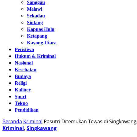
Sanggau
Melawi
Sekadau
Sintang
Kapuas Hulu
Ketapang
Kayong Utara
Peristiwa
Hukum & Kriminal
Nasional
Kesehatan
Budaya
Religi
Kuliner
Sport
Tekno
Pendidikan
Beranda
Kriminal
Pasutri Ditemukan Tewas di Singkawang
Kriminal
,
Singkawang