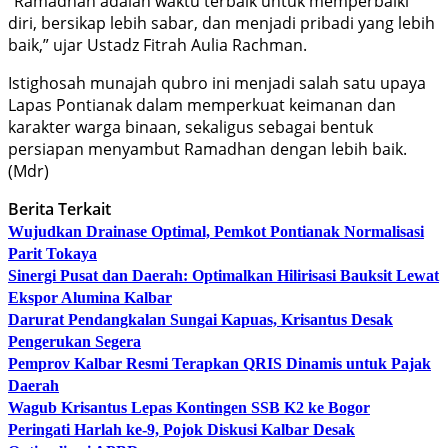
“Ramadhan adalah waktu terbaik untuk memperbaiki
diri, bersikap lebih sabar, dan menjadi pribadi yang lebih
baik,” ujar Ustadz Fitrah Aulia Rachman.
Istighosah munajah qubro ini menjadi salah satu upaya
Lapas Pontianak dalam memperkuat keimanan dan
karakter warga binaan, sekaligus sebagai bentuk
persiapan menyambut Ramadhan dengan lebih baik.
(Mdr)
Berita Terkait
Wujudkan Drainase Optimal, Pemkot Pontianak Normalisasi
Parit Tokaya
Sinergi Pusat dan Daerah: Optimalkan Hilirisasi Bauksit Lewat
Ekspor Alumina Kalbar
Darurat Pendangkalan Sungai Kapuas, Krisantus Desak
Pengerukan Segera
Pemprov Kalbar Resmi Terapkan QRIS Dinamis untuk Pajak
Daerah
Wagub Krisantus Lepas Kontingen SSB K2 ke Bogor
Peringati Harlah ke-9, Pojok Diskusi Kalbar Desak