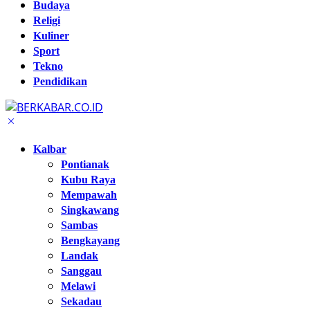
Budaya
Religi
Kuliner
Sport
Tekno
Pendidikan
Kalbar
Pontianak
Kubu Raya
Mempawah
Singkawang
Sambas
Bengkayang
Landak
Sanggau
Melawi
Sekadau