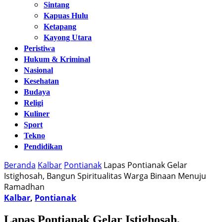
Sintang
Kapuas Hulu
Ketapang
Kayong Utara
Peristiwa
Hukum & Kriminal
Nasional
Kesehatan
Budaya
Religi
Kuliner
Sport
Tekno
Pendidikan
Beranda
Kalbar
Pontianak
Lapas Pontianak Gelar
Istighosah, Bangun Spiritualitas Warga Binaan Menuju
Ramadhan
Kalbar
,
Pontianak
Lapas Pontianak Gelar Istighosah,