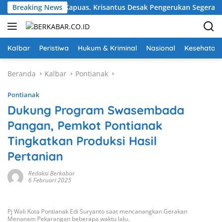
Langsung
gkalan Sungai Kapuas, Krisantus Desak Pengerukan Segera
Breaking News
ke
konten
Kalbar
Peristiwa
Hukum & Kriminal
Nasional
Kesehatan
Beranda
Kalbar
Pontianak
Pontianak
Dukung Program Swasembada
Pangan, Pemkot Pontianak
Tingkatkan Produksi Hasil
Pertanian
Redaksi Berkabar
6 Februari 2025
Pj Wali Kota Pontianak Edi Suryanto saat mencanangkan Gerakan
Menanam Pekarangan beberapa waktu lalu.