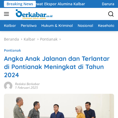
Langsung
auksit Lewat Ekspor Alumina Kalbar
Breaking News
Darurat Pendangkalan
ke
konten
Kalbar
Peristiwa
Hukum & Kriminal
Nasional
Kesehatan
Beranda
Kalbar
Pontianak
Pontianak
Angka Anak Jalanan dan Terlantar
di Pontianak Meningkat di Tahun
2024
Redaksi Berkabar
1 Februari 2025