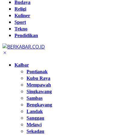
Budaya
Religi
Kuliner
Sport
Tekno
Pendidikan
Kalbar
Pontianak
Kubu Raya
Mempawah
Singkawang
Sambas
Bengkayang
Landak
Sanggau
Melawi
Sekadau