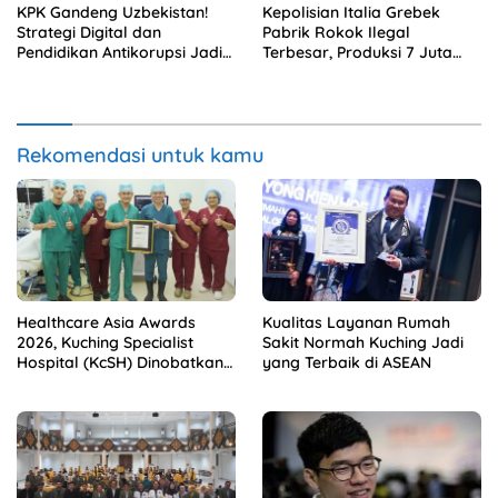
KPK Gandeng Uzbekistan!
Kepolisian Italia Grebek
Strategi Digital dan
Pabrik Rokok Ilegal
Pendidikan Antikorupsi Jadi
Terbesar, Produksi 7 Juta
Senjata Lawan Suap
Batang per Hari di Bunker
Internasional
Rahasia
Rekomendasi untuk kamu
Healthcare Asia Awards
Kualitas Layanan Rumah
2026, Kuching Specialist
Sakit Normah Kuching Jadi
Hospital (KcSH) Dinobatkan
yang Terbaik di ASEAN
sebagai Pelayanan Ortopedi
Terbaik