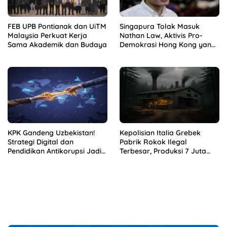
FEB UPB Pontianak dan UiTM
Singapura Tolak Masuk
Malaysia Perkuat Kerja
Nathan Law, Aktivis Pro-
Sama Akademik dan Budaya
Demokrasi Hong Kong yang
Diburu Beijing
KPK Gandeng Uzbekistan!
Kepolisian Italia Grebek
Strategi Digital dan
Pabrik Rokok Ilegal
Pendidikan Antikorupsi Jadi
Terbesar, Produksi 7 Juta
Senjata Lawan Suap
Batang per Hari di Bunker
Internasional
Rahasia